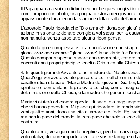
Il Papa guarda a voi con fiducia ed anche quest'oggi vi inc
con il proprio contributo, una pagina di storia
dei
giovani e
p
appassionate d'una feconda stagione della civiltà dell'amor
L'apostolo Paolo ricorda che "Dio ama chi dona con gioia" 
azione missionaria:
donare con gioia voi stessi per la caus
non ha nulla, senza aspettare alcuna ricompensa.
Quanto largo e complesso è il campo d'azione che si apre din
globalizzazione occorre
"globalizzare" la solidarietà e l'am
Questo comporta spesso andare controcorrente, essere inc
coerenti con i propri principi e fedeli a Cristo ed alla Chiesa
4. In questi giorni di Avvento e nel mistero del Natale spi
Quest'oggi voi avete voluto pensare a Lei, nell'offrirmi un 
caratteristica statua di "Maria Madre dei giovani". Sia Lei,
spirituale e comunitario. Ispiratevi a Lei che, come insegna 
della missione della Chiesa, è la madre che genera i cristian
Maria vi aiuterà ad essere apostoli di pace, e a raggiungere
che vi hanno preceduto. Mi piace qui ricordare, in modo sing
ventiquattro anni, dopo una vita di amore e di fede. Egli sc
ma non la pace del mondo, la vera pace che solo la fede d
costruire
.
Quanto a me, vi seguo con la preghiera, perché mai venga 
voti natalizi, di cuore imparto a voi, alle vostre famiglie 