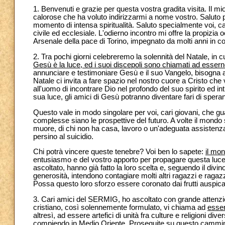
1. Benvenuti e grazie per questa vostra gradita visita. Il mi
calorose che ha voluto indirizzarmi a nome vostro. Saluto p
momento di intensa spiritualità. Saluto specialmente voi, ca
civile ed ecclesiale. L'odierno incontro mi offre la propiz
Arsenale della pace di Torino, impegnato da molti anni in conc
2. Tra pochi giorni celebreremo la solennità del Natale, in 
Gesù è la luce, ed i suoi discepoli sono chiamati ad esserne 
annunciare e testimoniare Gesù e il suo Vangelo, bisogna a
Natale ci invita a fare spazio nel nostro cuore a Cristo che
all'uomo di incontrare Dio nel profondo del suo spirito ed in
sua luce, gli amici di Gesù potranno diventare fari di spera
Questo vale in modo singolare per voi, cari giovani, che gua
complesse siano le prospettive del futuro. A volte il mondo 
muore, di chi non ha casa, lavoro o un'adeguata assistenza; 
persino al suicidio.
Chi potrà vincere queste tenebre? Voi ben lo sapete:
il mon
entusiasmo e del vostro apporto per propagare questa luce
ascoltato, hanno già fatto la loro scelta e, seguendo il divi
generosità, intendono contagiare molti altri ragazzi e ragaz
Possa questo loro sforzo essere coronato dai frutti auspica
3. Cari amici del SERMIG, ho ascoltato con grande attenzion
cristiano, così solennemente formulato, vi chiama ad
esser
altresì, ad essere artefici di unità fra culture e religioni div
compiendo in Medio Oriente. Proseguite su questo cammino: