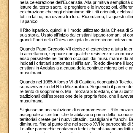
nella celebrazione dell’Eucaristia. Alla primitiva semplicità 
letture dal testo sacro, le preghiere e le invocazioni, diffe
celebrazione che oggi chiamiamo riti: i riti orientali, celebrati
tutti in latino, ma diversi tra loro. Ricordiamo, tra questi ult
l’ispanico.
Il Rito ispanico, quindi, è il modo utilizzato dalla Chiesa di 
sua storia. Usato all’inizio dai cristiani ispano-romani, si 
grandi Padri della Chiesa visigota lo arricchirono notevolm
Quando Papa Gregorio VII decise di estendere a tutta la cris
lo accettarono, seppure con qualche resistenza: scomparve co
esso persistette nei territori occupati dai musulmani e d
indicati i cristiani sottomessi all’Islam. Toledo divenne il l
cristiani in Andalusia a causa della continue migrazioni e a
musulmani.
Quando nel 1085 Alfonso VI di Castiglia riconquistò Toledo,
sopravvivenza del Rito Mozarabico. Seguendo il parere dei suo
re tentò di sopprimerlo. Ma i mozarabi toledani, che si disti
tradizionali dell’espressione delle propria fede, che li aveva
musulmana.
Si giunse ad una soluzione di compromesso: il Rito mozarabi
assegnate ai cristiani che le abitavano prima della riconquis
territoriali create per i nuovi cittadini, castigliani e franc
diminuire, fino al punto che nel secolo XVI le parrocchie d
Le altre parrocchie contavano fedeli che abitavano addirittu