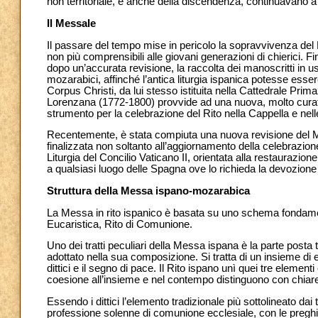
non territoriale, e anche della discendenza, continuavano 
Il Messale
Il passare del tempo mise in pericolo la sopravvivenza del Rit
non più comprensibili alle giovani generazioni di chierici.
dopo un’accurata revisione, la raccolta dei manoscritti in uso
mozarabici, affinché l’antica liturgia ispanica potesse esse
Corpus Christi, da lui stesso istituita nella Cattedrale Prima
Lorenzana (1772-1800) provvide ad una nuova, molto curata
strumento per la celebrazione del Rito nella Cappella e nel
Recentemente, è stata compiuta una nuova revisione del 
finalizzata non soltanto all’aggiornamento della celebrazion
Liturgia del Concilio Vaticano II, orientata alla restaurazione
a qualsiasi luogo delle Spagna ove lo richieda la devozione o
Struttura della Messa ispano-mozarabica
La Messa in rito ispanico è basata su uno schema fondamenta
Eucaristica, Rito di Comunione.
Uno dei tratti peculiari della Messa ispana è la parte posta t
adottato nella sua composizione. Si tratta di un insieme di ele
dittici e il segno di pace. Il Rito ispano unì quei tre element
coesione all’insieme e nel contempo distinguono con chiarez
Essendo i dittici l’elemento tradizionale più sottolineato dai 
professione solenne di comunione ecclesiale, con le preghier