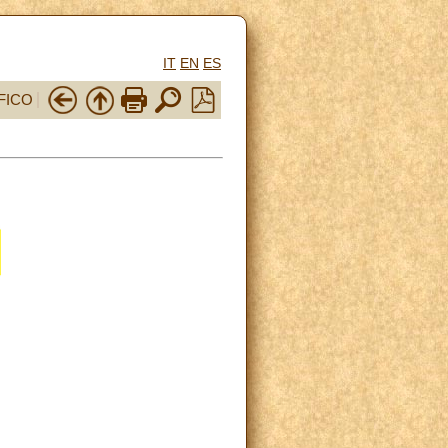
IT
EN
ES
FICO