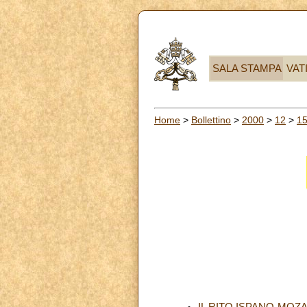
SALA STAMPA
VAT
Home
>
Bollettino
>
2000
>
12
>
1
IL RITO ISPANO-MOZ