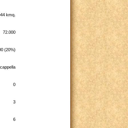
044 kmq.
72.000
00 (20%)
 cappella
0
3
6