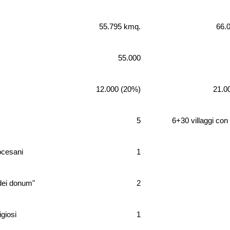
55.795 kmq.
66.
55.000
12.000 (20%)
21.0
5
6+30 villaggi con
ocesani
1
idei donum"
2
igiosi
1