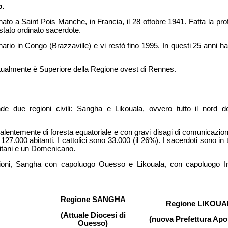
p.
ato a Saint Pois Manche, in Francia, il 28 ottobre 1941. Fatta la pr
 stato ordinato sacerdote.
rio in Congo (Brazzaville) e vi restò fino 1995. In questi 25 anni ha 
ttualmente è Superiore della Regione ovest di Rennes.
 due regioni civili: Sangha e Likouala, ovvero tutto il nord d
valentemente di foresta equatoriale e con gravi disagi di comunicazi
27.000 abitanti. I cattolici sono 33.000 (il 26%). I sacerdoti sono in
ritani e un Domenicano.
gioni, Sangha con capoluogo Ouesso e Likouala, con capoluogo I
Regione SANGHA
Regione LIKOUA
(Attuale Diocesi di
(nuova Prefettura Apo
Ouesso)