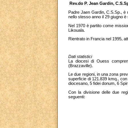
Rev.do P. Jean Gardin, C.S.S
Padre Jaen Gardin, C.S.Sp., è n
nello stesso anno il 29 giugno è
Nel 1970 è partito come missiona
Likouala.
Rientrato in Francia nel 1995, a
Dati statistici
La diocesi di Ouess comprende
(Brazzaville).
Le due regioni, in una zona pre
superficie di 121.839 kmq., con 1
diocesano, 5 fidei donum, 6 Spi
Con la divisione delle due re
seguenti: