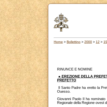
Home
>
Bollettino
>
2000
>
12
>
1
RINUNCE E NOMINE
● EREZIONE DELLA PREFE
PREFETTO
Il Santo Padre ha eretto la Pref
Ouesso.
Giovanni Paolo II ha nominato p
Regionale della Regione ovest d