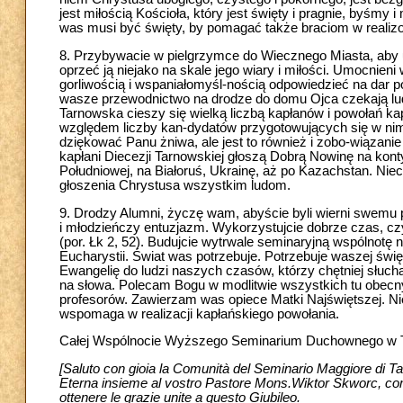
jest miłością Kościoła, który jest święty i pragnie, byśmy 
was musi być święty, by pomagać także braciom w realizow
8. Przybywacie w pielgrzymce do Wiecznego Miasta, aby u
oprzeć ją niejako na skale jego wiary i miłości. Umocnieni
gorliwością i wspaniałomyśl-nością odpowiedzieć na dar 
wasze przewodnictwo na drodze do domu Ojca czekają ludz
Tarnowska cieszy się wielką liczbą kapłanów i powołań k
względem liczby kan-dydatów przygotowujących się w nim 
dziękować Panu żniwa, ale jest to również i zobo-wiązanie
kapłani Diecezji Tarnowskiej głoszą Dobrą Nowinę na kont
Południowej, na Białoruś, Ukrainę, aż po Kazachstan. Niech
głoszenia Chrystusa wszystkim ludom.
9. Drodzy Alumni, życzę wam, abyście byli wierni swemu
i młodzieńczy entuzjazm. Wykorzystujcie dobrze czas, cz
(por. Łk 2, 52). Budujcie wytrwale seminaryjną wspólnotę
Eucharystii. Świat was potrzebuje. Potrzebuje waszej świ
Ewangelię do ludzi naszych czasów, którzy chętniej słucha
na słowa. Polecam Bogu w modlitwie wszystkich tu obec
profesorów. Zawierzam was opiece Matki Najświętszej. N
wspomaga w realizacji kapłańskiego powołania.
Całej Wspólnocie Wyższego Seminarium Duchownego w Ta
[Saluto con gioia la Comunità del Seminario Maggiore di Tarnów
Eterna insieme al vostro Pastore Mons.Wiktor Skworc, come 
ottenere le grazie unite a questo Giubileo.