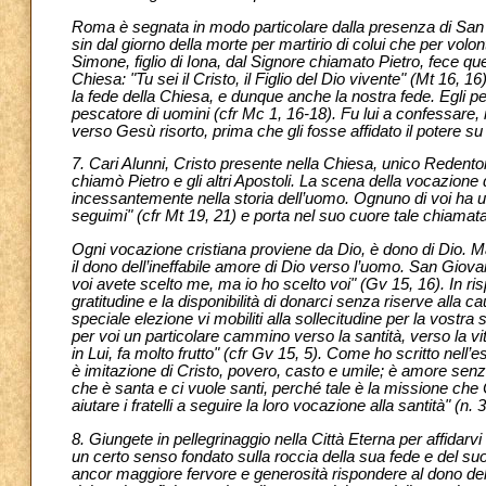
Roma è segnata in modo particolare dalla presenza di San P
sin dal giorno della morte per martirio di colui che per volon
Simone, figlio di Iona, dal Signore chiamato Pietro, fece que
Chiesa: "Tu sei il Cristo, il Figlio del Dio vivente" (Mt 16, 
la fede della Chiesa, e dunque anche la nostra fede. Egli pe
pescatore di uomini (cfr Mc 1, 16-18). Fu lui a confessare
verso Gesù risorto, prima che gli fosse affidato il potere su
7. Cari Alunni, Cristo presente nella Chiesa, unico Redentor
chiamò Pietro e gli altri Apostoli. La scena della vocazione 
incessantemente nella storia dell’uomo. Ognuno di voi ha ud
seguimi" (cfr Mt 19, 21) e porta nel suo cuore tale chiamata
Ogni vocazione cristiana proviene da Dio, è dono di Dio. Ma
il dono dell’ineffabile amore di Dio verso l’uomo. San Gio
voi avete scelto me, ma io ho scelto voi" (Gv 15, 16). In 
gratitudine e la disponibilità di donarci senza riserve alla
speciale elezione vi mobiliti alla sollecitudine per la vostr
per voi un particolare cammino verso la santità, verso la vi
in Lui, fa molto frutto" (cfr Gv 15, 5). Come ho scritto nell
è imitazione di Cristo, povero, casto e umile; è amore sen
che è santa e ci vuole santi, perché tale è la missione che
aiutare i fratelli a seguire la loro vocazione alla santità" (n. 3
8. Giungete in pellegrinaggio nella Città Eterna per affidarvi 
un certo senso fondato sulla roccia della sua fede e del suo
ancor maggiore fervore e generosità rispondere al dono dell