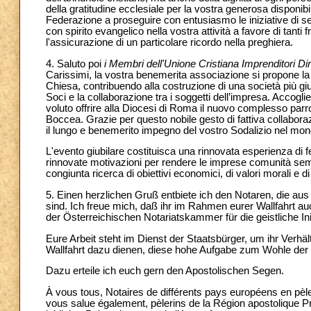
della gratitudine ecclesiale per la vostra generosa disponib
Federazione a proseguire con entusiasmo le iniziative di sens
con spirito evangelico nella vostra attività a favore di tanti
l'assicurazione di un particolare ricordo nella preghiera.
4. Saluto poi
i Membri dell'Unione Cristiana Imprenditori Dir
Carissimi, la vostra benemerita associazione si propone la c
Chiesa, contribuendo alla costruzione di una società più giu
Soci e la collaborazione tra i soggetti dell’impresa. Accoglien
voluto offrire alla Diocesi di Roma il nuovo complesso parr
Boccea. Grazie per questo nobile gesto di fattiva collabor
il lungo e benemerito impegno del vostro Sodalizio nel mondo
L'evento giubilare costituisca una rinnovata esperienza di f
rinnovate motivazioni per rendere le imprese comunità sem
congiunta ricerca di obiettivi economici, di valori morali e d
5. Einen herzlichen Gruß entbiete ich den Notaren, die au
sind. Ich freue mich, daß ihr im Rahmen eurer Wallfahrt 
der Österreichischen Notariatskammer für die geistliche Init
Eure Arbeit steht im Dienst der Staatsbürger, um ihr Verhä
Wallfahrt dazu dienen, diese hohe Aufgabe zum Wohle der
Dazu erteile ich euch gern den Apostolischen Segen.
À vous tous, Notaires de différents pays européens en pèler
vous salue également, pèlerins de la Région apostolique