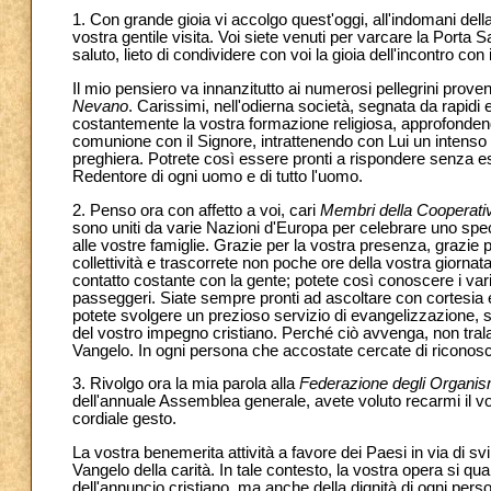
1. Con grande gioia vi accolgo quest'oggi, all'indomani dell
vostra gentile visita. Voi siete venuti per varcare la Porta 
saluto, lieto di condividere con voi la gioia dell'incontro con 
Il mio pensiero va innanzitutto ai numerosi pellegrini proveni
Nevano
. Carissimi, nell'odierna società, segnata da rapidi 
costantemente la vostra formazione religiosa, approfondendo
comunione con il Signore, intrattenendo con Lui un intenso r
preghiera. Potrete così essere pronti a rispondere senza es
Redentore di ogni uomo e di tutto l'uomo.
2. Penso ora con affetto a voi, cari
Membri della Cooperati
sono uniti da varie Nazioni d'Europa per celebrare uno specia
alle vostre famiglie. Grazie per la vostra presenza, grazie pe
collettività e trascorrete non poche ore della vostra giornat
contatto costante con la gente; potete così conoscere i vari
passeggeri. Siate sempre pronti ad ascoltare con cortesia e
potete svolgere un prezioso servizio di evangelizzazione, se
del vostro impegno cristiano. Perché ciò avvenga, non trala
Vangelo. In ogni persona che accostate cercate di riconosc
3. Rivolgo ora la mia parola alla
Federazione degli Organismi
dell'annuale Assemblea generale, avete voluto recarmi il vos
cordiale gesto.
La vostra benemerita attività a favore dei Paesi in via di sv
Vangelo della carità. In tale contesto, la vostra opera si q
dell'annuncio cristiano, ma anche della dignità di ogni pers