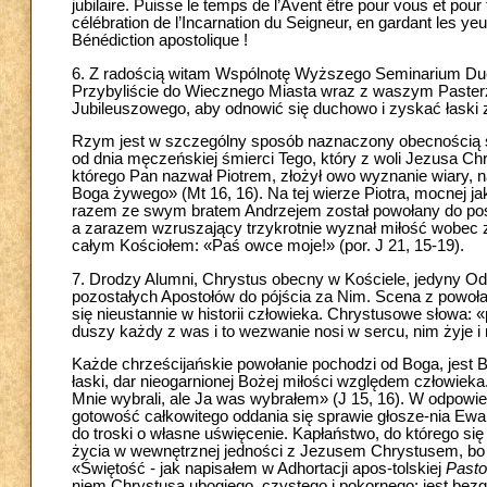
jubilaire. Puisse le temps de l’Avent être pour vous et pour
célébration de l’Incarnation du Seigneur, en gardant les yeu
Bénédiction apostolique !
6. Z radością witam Wspólnotę Wyższego Seminarium Du
Przybyliście do Wiecznego Miasta wraz z waszym Paste
Jubileuszowego, aby odnowić się duchowo i zyskać łaski
Rzym jest w szczególny sposób naznaczony obecnością świ
od dnia męczeńskiej śmierci Tego, który z woli Jezusa Chr
którego Pan nazwał Piotrem, złożył owo wyznanie wiary, n
Boga żywego» (Mt 16, 16). Na tej wierze Piotra, mocnej ja
razem ze swym bratem Andrzejem został powołany do posług
a zarazem wzruszający trzykrotnie wyznał miłość wobec
całym Kościołem: «Paś owce moje!» (por. J 21, 15-19).
7. Drodzy Alumni, Chrystus obecny w Kościele, jedyny Odku
pozostałych Apostołów do pójścia za Nim. Scena z powoła
się nieustannie w historii człowieka. Chrystusowe słowa: «
duszy każdy z was i to wezwanie nosi w sercu, nim żyje i
Każde chrześcijańskie powołanie pochodzi od Boga, jest 
łaski, dar nieogarnionej Bożej miłości względem człowiek
Mnie wybrali, ale Ja was wybrałem» (J 15, 16). W odpowi
gotowość całkowitego oddania się sprawie głosze-nia Ewa
do troski o własne uświęcenie. Kapłaństwo, do którego si
życia w wewnętrznej jedności z Jezusem Chrystusem, bo tyl
«Świętość - jak napisałem w Adhortacji apos-tolskiej
Pasto
niem Chrystusa ubogiego, czystego i pokornego; jest bez