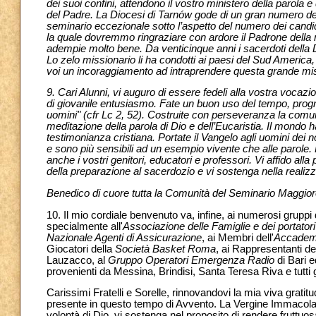
dei suoi confini, attendono il vostro ministero della parol
del Padre. La Diocesi di Tarnów gode di un gran numero dei 
seminario eccezionale sotto l’aspetto del numero dei candi
la quale dovremmo ringraziare con ardore il Padrone della
adempie molto bene. Da venticinque anni i sacerdoti della 
Lo zelo missionario li ha condotti ai paesi del Sud America, 
voi un incoraggiamento ad intraprendere questa grande missi
9. Cari Alunni, vi auguro di essere fedeli alla vostra vocazio
di giovanile entusiasmo. Fate un buon uso del tempo, progre
uomini" (cfr Lc 2, 52). Costruite con perseveranza la comuni
meditazione della parola di Dio e dell’Eucaristia. Il mondo h
testimonianza cristiana. Portate il Vangelo agli uomini dei no
e sono più sensibili ad un esempio vivente che alle parole.
anche i vostri genitori, educatori e professori. Vi affido 
della preparazione al sacerdozio e vi sostenga nella realiz
Benedico di cuore tutta la Comunità del Seminario Maggior
10. Il mio cordiale benvenuto va, infine, ai numerosi gruppi
specialmente all'
Associazione delle Famiglie e dei portatori 
Nazionale Agenti di Assicurazione
, ai Membri dell'
Accademi
Giocatori della
Società Basket Roma
, ai Rappresentanti del
Lauzacco, al
Gruppo Operatori Emergenza Radio
di Bari e
provenienti da Messina, Brindisi, Santa Teresa Riva e tutti gl
Carissimi Fratelli e Sorelle, rinnovandovi la mia viva gratitu
presente in questo tempo di Avvento. La Vergine Immacolat
volontà di Dio, vi sostenga nel proposito di rendere fruttu