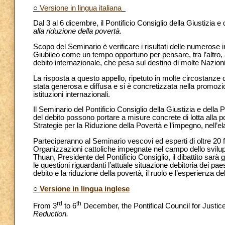
○
Versione in lingua italiana
Dal 3 al 6 dicembre, il Pontificio Consiglio della Giustizia
alla riduzione della povertà
.
Scopo del Seminario è verificare i risultati delle numerose in
Giubileo come un tempo opportuno per pensare, tra l’altro, 
debito internazionale, che pesa sul destino di molte Nazioni
La risposta a questo appello, ripetuto in molte circostanze
stata generosa e diffusa e si è concretizzata nella promozione
istituzioni internazionali.
Il Seminario del Pontificio Consiglio della Giustizia e della 
del debito possono portare a misure concrete di lotta alla pove
Strategie per la Riduzione della Povertà e l’impegno, nell’elab
Parteciperanno al Seminario vescovi ed esperti di oltre 20 f
Organizzazioni cattoliche impegnate nel campo dello svilu
Thuan, Presidente del Pontificio Consiglio, il dibattito sar
le questioni riguardanti l’attuale situazione debitoria dei paes
debito e la riduzione della povertà, il ruolo e l’esperienza de
○
Versione in lingua inglese
rd
th
From 3
to 6
December, the Pontifical Council for Justic
Reduction.