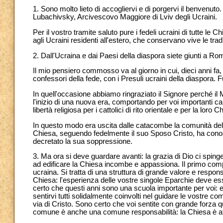
1. Sono molto lieto di accogliervi e di porgervi il benvenut
Lubachivsky, Arcivescovo Maggiore di Lviv degli Ucraini.
Per il vostro tramite saluto pure i fedeli ucraini di tutte le
agli Ucraini residenti all'estero, che conservano vive le tradi
2. Dall'Ucraina e dai Paesi della diaspora siete giunti a R
Il mio pensiero commosso va al giorno in cui, dieci anni fa
confessori della fede, con i Presuli ucraini della diaspora. F
In quell'occasione abbiamo ringraziato il Signore perché il 
l'inizio di una nuova era, comportando per voi importanti cam
libertà religiosa per i cattolici di rito orientale e per la lor
In questo modo era uscita dalle catacombe la comunità del 
Chiesa, seguendo fedelmente il suo Sposo Cristo, ha conosc
decretato la sua soppressione.
3. Ma ora si deve guardare avanti: la grazia di Dio ci spi
ad edificare la Chiesa incombe e appassiona. Il primo comp
ucraina. Si tratta di una struttura di grande valore e responsa
Chiesa: l'esperienza delle vostre singole Eparchie deve es
certo che questi anni sono una scuola importante per voi: ess
sentirvi tutti solidalmente coinvolti nel guidare le vostre co
via di Cristo. Sono certo che voi sentite con grande forza 
comune è anche una comune responsabilità: la Chiesa è affi