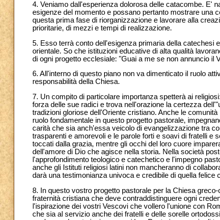
4. Veniamo dall'esperienza dolorosa delle catacombe. E' natur
esigenze del momento e possano pertanto mostrare una c
questa prima fase di riorganizzazione e lavorare alla creazio
prioritarie, di mezzi e tempi di realizzazione.
5. Esso terrà conto dell'esigenza primaria della catechesi e 
orientale. So che istituzioni educative di alta qualità lav
di ogni progetto ecclesiale: "Guai a me se non annuncio il Va
6. All'interno di questo piano non va dimenticato il ruolo att
responsabilità della Chiesa.
7. Un compito di particolare importanza spetterà ai religios
forza delle sue radici e trova nell'orazione la certezza del
tradizioni gloriose dell'Oriente cristiano. Anche le comunit
ruolo fondamentale in questo progetto pastorale, impegnando
carità che sia anch'essa veicolo di evangelizzazione tra co
trasparenti e amorevoli e le parole forti e soavi di fratelli
toccati dalla grazia, mentre gli occhi del loro cuore imparer
dell'amore di Dio che agisce nella storia. Nella società p
l'approfondimento teologico e catechetico e l'impegno pastor
anche gli Istituti religiosi latini non mancheranno di collabor
darà una testimonianza univoca e credibile di quella felice
8. In questo vostro progetto pastorale per la Chiesa greco-ca
fraternità cristiana che deve contraddistinguere ogni crede
l'ispirazione dei vostri Vescovi che vollero l'unione con Ro
che sia al servizio anche dei fratelli e delle sorelle ortod