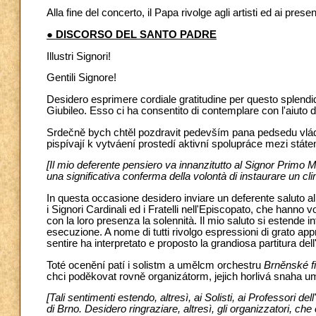
Alla fine del concerto, il Papa rivolge agli artisti ed ai prese
● DISCORSO DEL SANTO PADRE
Illustri Signori!
Gentili Signore!
Desidero esprimere cordiale gratitudine per questo splend
Giubileo. Esso ci ha consentito di contemplare con l'aiuto d
Srdečně bych chtěl pozdravit pedevším pana pedsedu vlády
pispívají k vytváení prostedí aktivní spolupráce mezi stát
[Il mio deferente pensiero va innanzitutto al Signor Primo M
una significativa conferma della volontà di instaurare un cli
In questa occasione desidero inviare un deferente saluto a
i Signori Cardinali ed i Fratelli nell'Episcopato, che hanno 
con la loro presenza la solennità. Il mio saluto si estende in
esecuzione. A nome di tutti rivolgo espressioni di grato 
sentire ha interpretato e proposto la grandiosa partitura del
Toté ocenění patí i solistm a umělcm orchestru
Brněnské f
chci poděkovat rovně organizátorm, jejich horlivá snaha um
[Tali sentimenti estendo, altresì, ai Solisti, ai Professori
di Brno. Desidero ringraziare, altresì, gli organizzatori, c