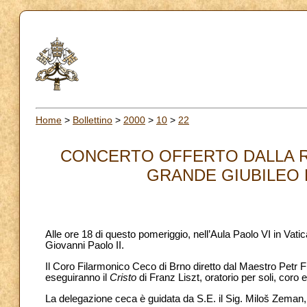
Home
>
Bollettino
>
2000
>
10
>
22
CONCERTO OFFERTO DALLA R
GRANDE GIUBILEO D
Alle ore 18 di questo pomeriggio, nell’Aula Paolo VI in Vat
Giovanni Paolo II.
Il Coro Filarmonico Ceco di Brno diretto dal Maestro Petr F
eseguiranno il
Cristo
di Franz Liszt, oratorio per soli, coro 
La delegazione ceca è guidata da S.E. il Sig. Miloš Zeman,