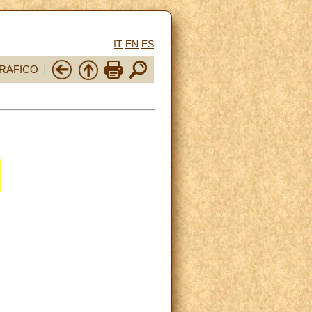
IT
EN
ES
RAFICO