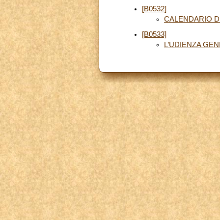
[B0532]
CALENDARIO D
[B0533]
L’UDIENZA GE