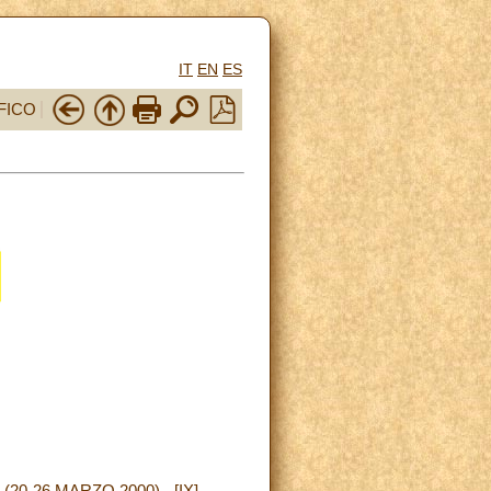
IT
EN
ES
FICO
0-26 MARZO 2000) - [IX]