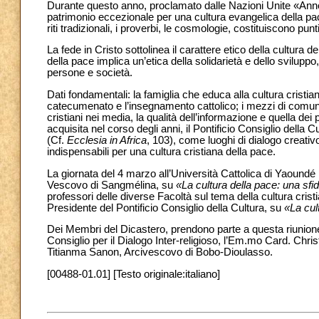
Durante questo anno, proclamato dalle Nazioni Unite «Anno d
patrimonio eccezionale per una cultura evangelica della pace. A 
riti tradizionali, i proverbi, le cosmologie, costituiscono pun
La fede in Cristo sottolinea il carattere etico della cultura 
della pace implica un’etica della solidarietà e dello svilupp
persone e società.
Dati fondamentali: la famiglia che educa alla cultura cristiana 
catecumenato e l’insegnamento cattolico; i mezzi di comunicaz
cristiani nei media, la qualità dell’informazione e quella de
acquisita nel corso degli anni, il Pontificio Consiglio della 
(Cf.
Ecclesia in Africa
, 103), come luoghi di dialogo creativ
indispensabili per una cultura cristiana della pace.
La giornata del 4 marzo all’Università Cattolica di Yaound
Vescovo di Sangmélina, su
«La cultura della pace: una sfi
professori delle diverse Facoltà sul tema della cultura cr
Presidente del Pontificio Consiglio della Cultura, su
«La cult
Dei Membri del Dicastero, prendono parte a questa riunione
Consiglio per il Dialogo Inter-religioso, l’Em.mo Card. C
Titianma Sanon, Arcivescovo di Bobo-Dioulasso.
[00488-01.01] [Testo originale:italiano]