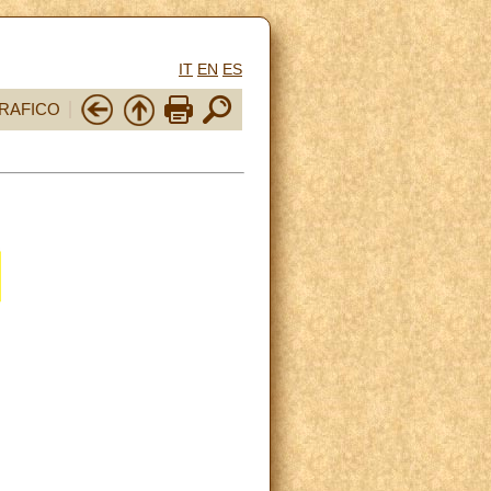
IT
EN
ES
RAFICO