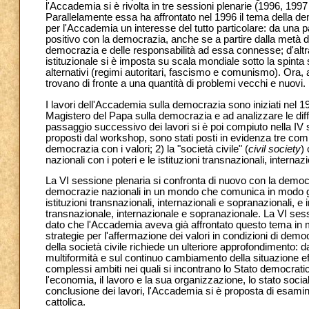
l'Accademia si è rivolta in tre sessioni plenarie (1996, 199
Parallelamente essa ha affrontato nel 1996 il tema della de
per l'Accademia un interesse del tutto particolare: da una pa
positivo con la democrazia, anche se a partire dalla metà d
democrazia e delle responsabilità ad essa connesse; d'al
istituzionale si è imposta su scala mondiale sotto la spinta 
alternativi (regimi autoritari, fascismo e comunismo). Ora, 
trovano di fronte a una quantità di problemi vecchi e nuovi.
I lavori dell'Accademia sulla democrazia sono iniziati nel 1
Magistero del Papa sulla democrazia e ad analizzare le diffe
passaggio successivo dei lavori si è poi compiuto nella IV 
proposti dal workshop, sono stati posti in evidenza tre compl
democrazia con i valori; 2) la "società civile" (
civil society
)
nazionali con i poteri e le istituzioni transnazionali, intern
La VI sessione plenaria si confronta di nuovo con la democr
democrazie nazionali in un mondo che comunica in modo glob
istituzioni transnazionali, internazionali e sopranazionali, e
transnazionale, internazionale e sopranazionale. La VI sess
dato che l'Accademia aveva già affrontato questo tema in mod
strategie per l'affermazione dei valori in condizioni di democ
della società civile richiede un ulteriore approfondimento: 
multiformità e sul continuo cambiamento della situazione eff
complessi ambiti nei quali si incontrano lo Stato democratico 
l'economia, il lavoro e la sua organizzazione, lo stato social
conclusione dei lavori, l'Accademia si è proposta di esaminarne
cattolica.