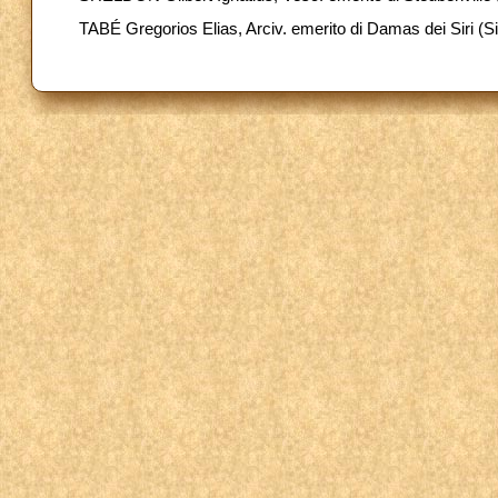
TABÉ Gregorios Elias, Arciv. emerito di Damas dei Siri (Sir