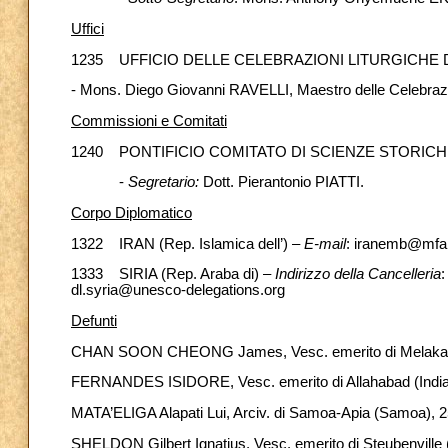
Uffici
1235 UFFICIO DELLE CELEBRAZIONI LITURGICHE
- Mons. Diego Giovanni RAVELLI, Maestro delle Celebrazioni 
Commissioni e Comitati
1240 PONTIFICIO COMITATO DI SCIENZE STORIC
-
Segretario:
Dott. Pierantonio PIATTI.
Corpo Diplomatico
1322 IRAN (Rep. Islamica dell’) –
E-mail
: iranemb@mfa.
1333 SIRIA (Rep. Araba di) –
Indirizzo della Cancelleria
:
dl.syria@unesco-delegations.org
Defunti
CHAN SOON CHEONG James, Vesc. emerito di Melaka-Jo
FERNANDES ISIDORE, Vesc. emerito di Allahabad (India)
MATA’ELIGA Alapati Lui, Arciv. di Samoa-Apia (Samoa), 2
SHELDON Gilbert Ignatius, Vesc. emerito di Steubenville (