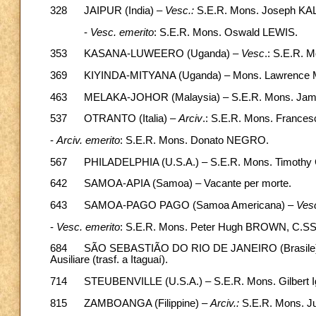
328 JAIPUR (India) –
Vesc.:
S.E.R. Mons. Joseph K
-
Vesc. emerito
: S.E.R. Mons. Oswald LEWIS.
353 KASANA-LUWEERO (Uganda) –
Vesc
.: S.E.R.
369 KIYINDA-MITYANA (Uganda) – Mons. Lawrence MUKA
463 MELAKA-JOHOR (Malaysia) – S.E.R. Mons. Jame
537 OTRANTO (Italia) –
Arciv
.: S.E.R. Mons. France
-
Arciv. emerito
: S.E.R. Mons. Donato NEGRO.
567 PHILADELPHIA (U.S.A.) – S.E.R. Mons. Timothy C. S
642 SAMOA-APIA (Samoa) – Vacante per morte.
643 SAMOA-PAGO PAGO (Samoa Americana) –
Ves
-
Vesc. emerito
: S.E.R. Mons. Peter Hugh BROWN, C.SS
684 SÃO SEBASTIÃO DO RIO DE JANEIRO (Brasile) –
Ausiliare (trasf. a Itaguaí).
714 STEUBENVILLE (U.S.A.) – S.E.R. Mons. Gilbert Ig
815 ZAMBOANGA (Filippine) –
Arciv.:
S.E.R. Mons. Jul