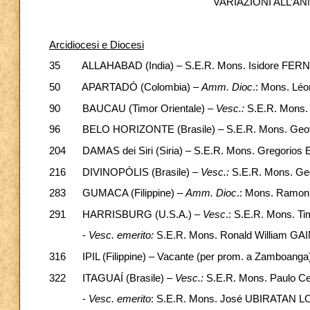
VARIAZIONI ALL’AN
Arcidiocesi e Diocesi
35 ALLAHABAD (India) – S.E.R. Mons. Isidore FERNA
50 APARTADÓ (Colombia) –
Amm. Dioc
.: Mons. L
90 BAUCAU (Timor Orientale) –
Vesc.:
S.E.R. Mons.
96 BELO HORIZONTE (Brasile) – S.E.R. Mons. Geovane Lu
204 DAMAS dei Siri (Siria) – S.E.R. Mons. Gregorios El
216 DIVINOPÓLIS (Brasile) –
Vesc.:
S.E.R. Mons. Geov
283 GUMACA (Filippine) –
Amm. Dioc
.: Mons. Ramo
291 HARRISBURG (U.S.A.) –
Vesc
.: S.E.R. Mons. Tim
-
Vesc. emerito:
S.E.R. Mons. Ronald William GA
316 IPIL (Filippine) – Vacante (per prom. a Zamboanga
322 ITAGUAÍ (Brasile) –
Vesc.:
S.E.R. Mons. Paulo Cel
-
Vesc. emerito
: S.E.R. Mons. José UBIRATAN L