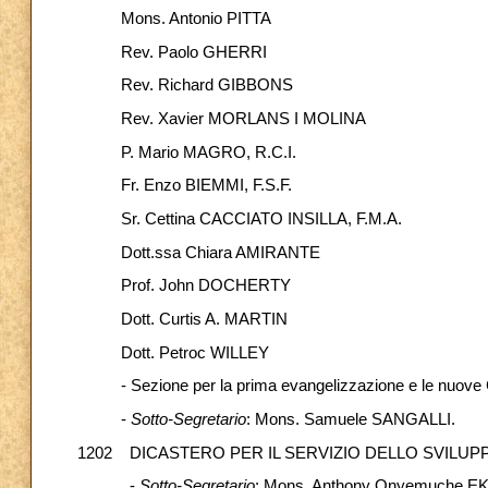
Mons. Antonio PITTA
Rev. Paolo GHERRI
Rev. Richard GIBBONS
Rev. Xavier MORLANS I MOLINA
P. Mario MAGRO, R.C.I.
Fr. Enzo BIEMMI, F.S.F.
Sr. Cettina CACCIATO INSILLA, F.M.A.
Dott.ssa Chiara AMIRANTE
Prof. John DOCHERTY
Dott. Curtis A. MARTIN
Dott. Petroc WILLEY
- Sezione per la prima evangelizzazione e le nuove 
-
Sotto-Segretario
: Mons. Samuele SANGALLI.
1202 DICASTERO PER IL SERVIZIO DELLO SVILU
-
Sotto-Segretario
: Mons. Anthony Onyemuche E