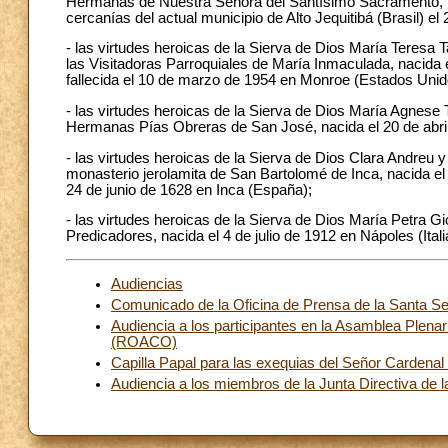
Hermanas de Nuestra Señora del Santísimo Sacramento, na
cercanías del actual municipio de Alto Jequitibá (Brasil) el
- las virtudes heroicas de la Sierva de Dios María Teresa 
las Visitadoras Parroquiales de María Inmaculada, nacid
fallecida el 10 de marzo de 1954 en Monroe (Estados Unid
- las virtudes heroicas de la Sierva de Dios María Agnese T
Hermanas Pías Obreras de San José, nacida el 20 de abril de
- las virtudes heroicas de la Sierva de Dios Clara Andreu y
monasterio jerolamita de San Bartolomé de Inca, nacida el
24 de junio de 1628 en Inca (España);
- las virtudes heroicas de la Sierva de Dios María Petra G
Predicadores, nacida el 4 de julio de 1912 en Nápoles (Italia
Audiencias
Comunicado de la Oficina de Prensa de la Santa Sed
Audiencia a los participantes en la Asamblea Plenar
(ROACO)
Capilla Papal para las exequias del Señor Cardenal
Audiencia a los miembros de la Junta Directiva de 