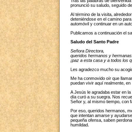
Tras las palabras de bienvenida 
pronunció su saludo, seguido de
Al término de la visita, alrededo
deteniéndose en el camino para
automóvil y continuar en un aut
Publicamos a continuación el sa
Saludo del Santo Padre
Señora Directora,
queridos hermanos y hermanas
¡paz a esta casa y a todos los q
Les agradezco mucho su acogida,
Me ha conmovido oír que llaman 
puedan vivir aquí realmente, en 
A Jesús le agradaba estar en la
día curó a su suegra. Nos recu
Señor y, al mismo tiempo, con fa
Por eso, queridos hermanos, me 
que intentan amarse y ayudars
pequeña ofensa, saben perdonars
humildad.