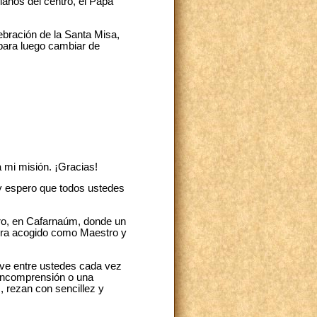
cianos del centro, el Papa
lebración de la Santa Misa,
para luego cambiar de
 mi misión. ¡Gracias!
, y espero que todos ustedes
dro, en Cafarnaúm, donde un
 era acogido como Maestro y
ive entre ustedes cada vez
incomprensión o una
 rezan con sencillez y