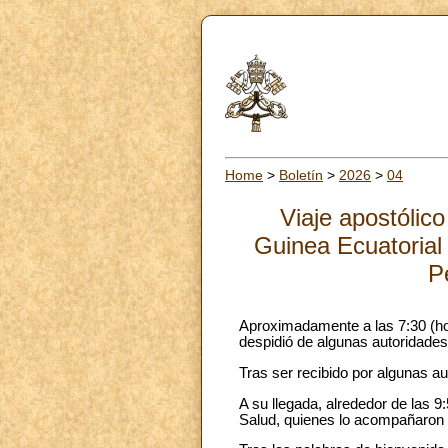
Home
>
Boletín
>
2026
>
04
Viaje apostólic
Guinea Ecuatorial 
P
Aproximadamente a las 7:30 (hor
despidió de algunas autoridades 
Tras ser recibido por algunas au
A su llegada, alrededor de las 9:
Salud, quienes lo acompañaron a