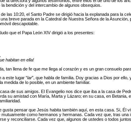
de la directora y algunos testimonios, entre ellos el de uno de los an
 la bendición y del intercambio de algunos obsequios.
r de las 10:20, el Santo Padre se dirigió hacia la explanada para la ce
 una breve parada en la Catedral de Nuestra Señora de la Asunción, 
omóvil descapotable.
ludo que el Papa León XIV dirigió a los presentes:
,
ue habitan en ella!
 tan llena de fe que me llega al corazón y es un gran consuelo para
a este lugar “
lar
”, que habla de familia. Doy gracias a Dios por ello
la medida de lo posible, en un ambiente familiar.
 casa de sus amigos. El Evangelio nos dice que iba a la casa de Pe
erda su amistad con María, Marta y Lázaro; en su casa, en Betania,
miliaridad.
gusta pensar que Jesús habita también aquí, en esta casa. Sí, Él v
e mutuamente como hermanos y hermanas. Cada vez que, tras una 
e y reconciliarse. Cada vez que, algunos de ustedes o todos juntos,