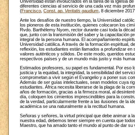
Universidad están involucrados en la tarea de la Iglesia d
diferentes ciencias al servicio de una cada vez más profun
(
Francisco
,
Const. ap.
Veritatis gaudium
, 8 diciembre 2017,
Ante los desafíos de nuestro tiempo, la Universidad católic
los pioneros de esta institución, quienes colocaron los cim
Rvdo. Barthélemy Nyom, rector durante casi toda la décad
que, junto con la transmisión del saber y la capacitación pr
integral de la persona humana. El acompañamiento espiritu
Universidad católica. A través de la formación espiritual, d
reflexión, los estudiantes están llamados a profundizar en s
valores auténticos y sólidos. De este modo, queridos estud
respectivos países y de un mundo más justo y más huma
Estimados profesores, su papel es fundamental. Por eso lo
justicia y la equidad, la integridad, la sensibilidad del ser
comprometan a vivir según el Evangelio y a poner sus comp
Además de ser guías intelectuales, sean modelos cuya rigu
estudiantes. África necesita liberarse de la plaga de la co
años de formación, gracias a la firmeza moral, al desinter
día, coloquen los cimientos imprescindibles para la constr
de la verdad, particularmente frente a las ilusiones de la 
académica se una naturalmente a la rectitud humana.
Señoras y señores, la virtud principal que debe animar a l
nuestra edad, debemos tener siempre en cuenta que todos
Maestro, que ha amado tanto el mundo al punto de dar su v