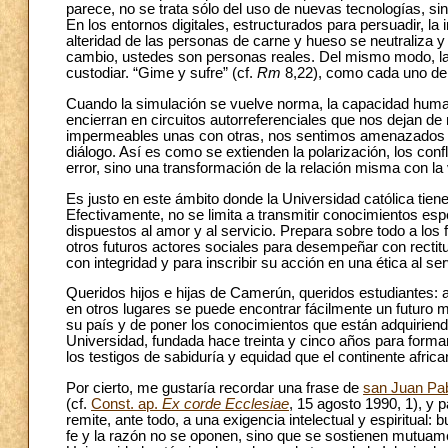
parece, no se trata sólo del uso de nuevas tecnologías, sino
En los entornos digitales, estructurados para persuadir, la 
alteridad de las personas de carne y hueso se neutraliza y
cambio, ustedes son personas reales. Del mismo modo, la 
custodiar. “Gime y sufre” (cf.
Rm
8,22), como cada uno de
Cuando la simulación se vuelve norma, la capacidad human
encierran en circuitos autorreferenciales que nos dejan d
impermeables unas con otras, nos sentimos amenazados po
diálogo. Así es como se extienden la polarización, los conf
error, sino una transformación de la relación misma con la
Es justo en este ámbito donde la Universidad católica tien
Efectivamente, no se limita a transmitir conocimientos es
dispuestos al amor y al servicio. Prepara sobre todo a los fu
otros futuros actores sociales para desempeñar con rectitu
con integridad y para inscribir su acción en una ética al se
Queridos hijos e hijas de Camerún, queridos estudiantes: a
en otros lugares se puede encontrar fácilmente un futuro me
su país y de poner los conocimientos que están adquiriend
Universidad, fundada hace treinta y cinco años para form
los testigos de sabiduría y equidad que el continente africa
Por cierto, me gustaría recordar una frase de
san Juan Pab
(cf.
Const. ap.
Ex corde Ecclesiae
, 15 agosto 1990, 1), y 
remite, ante todo, a una exigencia intelectual y espiritual
fe y la razón no se oponen, sino que se sostienen mutuame