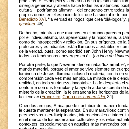
prácticas. El Evangelio y la doctrina de la Iglesia están 
sinergia generosa y abierta hacia todas las instancias po
cultura —podríamos afirmar— del encuentro entre todas las 
propios dones en el espacio de luz que ha sido abierto po
Benedicto XVI
, “la verdad es ‘lógos’ que crea ‘diá-logos’ 
gaudium
, 4b).
De hecho, mientras que muchos en el mundo parecen perder
por el individualismo, las apariencias y la hipocresía, la U
como de introspección y reflexión. En sus orígenes, en la
profesores y estudiantes están llamados a establecer com
de la verdad, pues, como escribió san John Henry Newman 
todos los fenómenos convergen en él» (
La idea de Univers
Por otra parte, lo que Newman denominaba “luz amable”, es d
mundo material, porque el amor se vive siempre en cuerpo 
luminosa de Jesús. Ilumina incluso la materia, confía en 
comprensión cada vez más amplio. La mirada de la ciencia se 
realidad, en toda su riqueza inagotable. La fe despierta el 
conforme con sus fórmulas y la ayuda a darse cuenta de que
misterio de la creación, la fe ensancha los horizontes de 
la ciencia» (
Francisco
,
Carta enc.
Lumen fidei
, 34).
Queridos amigos, África puede contribuir de manera funda
le cuesta mantener la esperanza. En su maravilloso continen
perspectivas interdisciplinarias, internacionales e intercu
en el marco de los escenarios culturales y los retos actuale
contextos, especialmente en aquellos más marcados por las 
material y espiritual.