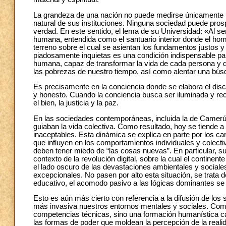
La grandeza de una nación no puede medirse únicamente po
natural de sus instituciones. Ninguna sociedad puede pros
verdad. En este sentido, el lema de su Universidad: «Al ser
humana, entendida como el santuario interior donde el homb
terreno sobre el cual se asientan los fundamentos justos y
piadosamente inquietas es una condición indispensable pa
humana, capaz de transformar la vida de cada persona y d
las pobrezas de nuestro tiempo, así como alentar una bú
Es precisamente en la conciencia donde se elabora el dis
y honesto. Cuando la conciencia busca ser iluminada y rec
el bien, la justicia y la paz.
En las sociedades contemporáneas, incluida la de Camerún
guiaban la vida colectiva. Como resultado, hoy se tiende 
inaceptables. Esta dinámica se explica en parte por los ca
que influyen en los comportamientos individuales y colectiv
deben tener miedo de “las cosas nuevas”. En particular, 
contexto de la revolución digital, sobre la cual el contine
el lado oscuro de las devastaciones ambientales y sociale
excepcionales. No pasen por alto esta situación, se trata d
educativo, el acomodo pasivo a las lógicas dominantes se 
Esto es aún más cierto con referencia a la difusión de los 
más invasiva nuestros entornos mentales y sociales. Como
competencias técnicas, sino una formación humanística cap
las formas de poder que moldean la percepción de la reali