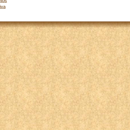
ntos
iva