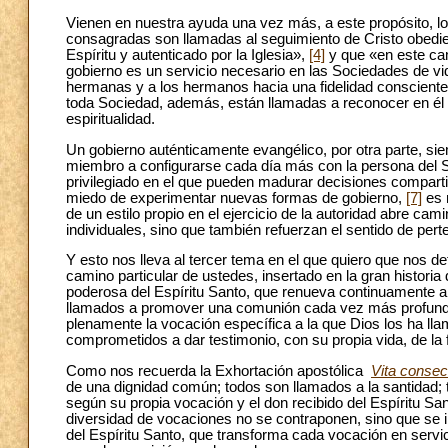
Vienen en nuestra ayuda una vez más, a este propósito, l
consagradas son llamadas al seguimiento de Cristo obedien
Espíritu y autenticado por la Iglesia»,
[4]
y que «en este cami
gobierno es un servicio necesario en las Sociedades de vid
hermanas y a los hermanos hacia una fidelidad consciente,
toda Sociedad, además, están llamadas a reconocer en él 
espiritualidad.
Un gobierno auténticamente evangélico, por otra parte, si
miembro a configurarse cada día más con la persona del Sal
privilegiado en el que pueden madurar decisiones compar
miedo de experimentar nuevas formas de gobierno,
[7]
es 
de un estilo propio en el ejercicio de la autoridad abre c
individuales, sino que también refuerzan el sentido de pert
Y esto nos lleva al tercer tema en el que quiero que nos 
camino particular de ustedes, insertado en la gran historia 
poderosa del Espíritu Santo, que renueva continuamente a l
llamados a promover una comunión cada vez más profunda e
plenamente la vocación específica a la que Dios los ha l
comprometidos a dar testimonio, con su propia vida, de la f
Como nos recuerda la Exhortación apostólica
Vita consec
de una dignidad común; todos son llamados a la santidad; 
según su propia vocación y el don recibido del Espíritu San
diversidad de vocaciones no se contraponen, sino que se 
del Espíritu Santo, que transforma cada vocación en servic