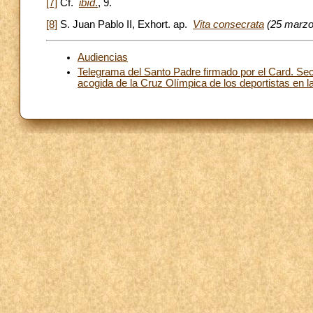
[7]
Cf.
ibíd
.
, 9.
[8]
S. Juan Pablo II, Exhort. ap.
Vita consecrata
(25 marzo 
Audiencias
Telegrama del Santo Padre firmado por el Card. Secr
acogida de la Cruz Olímpica de los deportistas en l