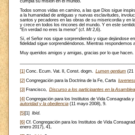
cumpla su misión en el mundo.
Todos somos vidas en camino, a las que Dios sigue inspira
a la humanidad de antiguas y nuevas esclavitudes, involu
santos y pecadores en las obras de su misericordia y en la
y crece en todos los rincones del mundo. Y en este sent
“En verdad no eres la menor” (cf.
Mt
2,6).
Sí, el Señor nos sigue sorprendiendo y sigue dejándose en
fidelidad sigue sorprendiéndonos. Mientras respondemos 
Muy queridos amigos y amigas, gracias por lo que hacen. 
_______________________________________________
[1]
Conc. Ecum. Vat. II, Const. dogm.
Lumen gentium
(21 
[2]
Congregación para la Doctrina de la Fe, Carta
Iuvenesc
[3]
Francisco,
Discurso a los participantes en la Asamble
[4]
Congregación para los Institutos de Vida Consagrada y
autoridad y la obediencia
(11 mayo 2008), 9.
[5]
[1]
Ibíd
.
[6]
Cf. Congregación para los Institutos de Vida Consagra
enero 2017), 41.