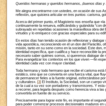
Queridos hermanas y queridos hermanos, ¡buenos días y 
Me alegra encontrarme con ustedes, en ocasión de sus As
reflexión, que quisiera articular en tres puntos: carisma, 
Acerca del primer punto, el Magisterio nos enseña que «la I
continuamente la renueva, edificándola y guiándola “con d
subrayado en repetidas ocasiones la maravillosa obra del Es
virtudes y lo enriquece con gracias especiales para su edi
En estos días han tenido ocasión de reflexionar y dialogar
vida apostólica, reconociendo en él un don del Paráclito, of
misión, tanto en su seno como en la sociedad. Este don, mie
identidad específica, que cualifica y hace reconocible la 
necesario saber quiénes somos, si queremos dialogar de m
Para evangelizar los contextos en los que viven —fin esp
identidad cada vez con mayor claridad.
Toda hermana y todo hermano que recibe el carisma está l
estático, sino que se convierta en una fuerza vital, que fl
de permanecer fieles a la fuente original, esforzándose po
y culturales».
[3]
El Instituto, la Sociedad, son un cuerpo 
de la cual a su vez son portadores y transmisores. Y esta 
a recorrer, para legarla después como herencia viva a las
convertirla en fuente de su servicio.
Precisamente para lograr este fin, es importante el segun
para poder comenzar procesos decisionales maduros en un 