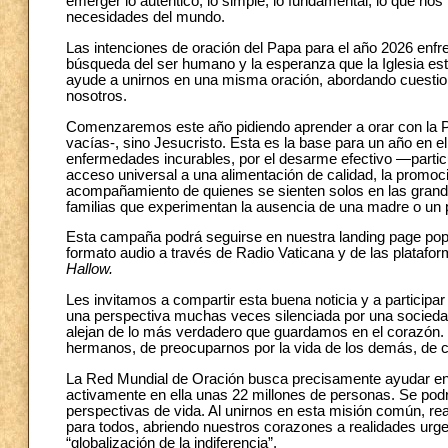
emerger lo auténtico, lo simple, lo fundamental, lo que nos
necesidades del mundo.
Las intenciones de oración del Papa para el año 2026 enfr
búsqueda del ser humano y la esperanza que la Iglesia es
ayude a unirnos en una misma oración, abordando cuestion
nosotros.
Comenzaremos este año pidiendo aprender a orar con la Pal
vacías-, sino Jesucristo. Esta es la base para un año en e
enfermedades incurables, por el desarme efectivo —particu
acceso universal a una alimentación de calidad, la promoció
acompañamiento de quienes se sienten solos en las grandes
familias que experimentan la ausencia de una madre o un 
Esta campaña podrá seguirse en nuestra landing page pop
formato audio a través de Radio Vaticana y de las plataf
Hallow.
Les invitamos a compartir esta buena noticia y a participa
una perspectiva muchas veces silenciada por una sociedad 
alejan de lo más verdadero que guardamos en el corazón.
hermanos, de preocuparnos por la vida de los demás, de co
La Red Mundial de Oración busca precisamente ayudar en e
activamente en ella unas 22 millones de personas. Se podrá
perspectivas de vida. Al unirnos en esta misión común, r
para todos, abriendo nuestros corazones a realidades urge
“globalización de la indiferencia”.