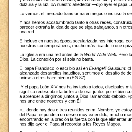
dulzura y la luz. «A nuestro alrededor —dijo ayer el papa
Lo vemos: el mercado transforma en negocio incluso la s
Y nos hemos acostumbrado tanto a otras redes, construid
parecer extraña la idea de que se siga trabajando, sin otro
una red.
E incluso en nuestra época secularizada nos interroga, com
nuestros contemporáneos, mucho más rica de lo que qui
La Iglesia era una red antes de la
World Wide Web
. Pero l
Dios. La conexión por sí sola no basta.
El papa Francisco lo escribió así en
Evangelii Gaudium
: «
alcanzado desarrollos inauditos, sentimos el desafío de desc
unirse a otros hace bien.» (EG 87).
Y el papa León XIV nos ha invitado a todos, discípulos misi
significa redescubrir la belleza de orar juntos por el bien
a aprender a dirigirnos juntos a Dios llamándolo «abbà», «
nos une entre nosotros y con Él.
«... donde hay dos o tres reunidos en mi Nombre, yo esto
del Papa responde a un deseo muy extendido, mucho más de 
encontrando en la oración la fuerza con la que alimentar 
nos dijo ayer el Papa al recordar a los Reyes Magos.