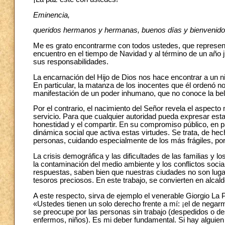
Eminencia,
queridos hermanos y hermanas, buenos días y bienvenido
Me es grato encontrarme con todos ustedes, que represent
encuentro en el tiempo de Navidad y al término de un año ju
sus responsabilidades.
La encarnación del Hijo de Dios nos hace encontrar a un ni
En particular, la matanza de los inocentes que él ordenó no 
manifestación de un poder inhumano, que no conoce la bell
Por el contrario, el nacimiento del Señor revela el aspecto
servicio. Para que cualquier autoridad pueda expresar esta
honestidad y el compartir. En su compromiso público, en p
dinámica social que activa estas virtudes. Se trata, de hec
personas, cuidando especialmente de los más frágiles, por 
La crisis demográfica y las dificultades de las familias y lo
la contaminación del medio ambiente y los conflictos social
respuestas, saben bien que nuestras ciudades no son luga
tesoros preciosos. En este trabajo, se convierten en alcald
A este respecto, sirva de ejemplo el venerable Giorgio La P
«Ustedes tienen un solo derecho frente a mí: ¡el de negar
se preocupe por las personas sin trabajo (despedidos o de
enfermos, niños). Es mi deber fundamental. Si hay alguien 