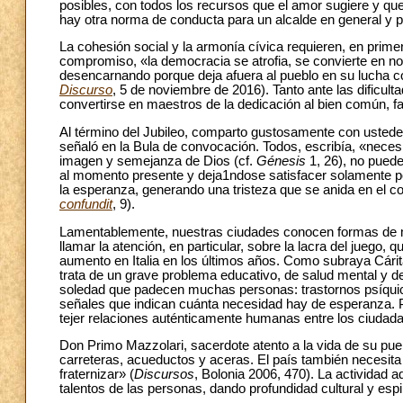
posibles, con todos los recursos que el amor sugiere y que
hay otra norma de conducta para un alcalde en general y par
La cohesión social y la armonía cívica requieren, en prime
compromiso, «la democracia se atrofia, se convierte en no
desencarnando porque deja afuera al pueblo en su lucha cot
Discurso
, 5 de noviembre de 2016). Tanto ante las dificult
convertirse en maestros de la dedicación al bien común, f
Al término del Jubileo, comparto gustosamente con usted
señaló en la Bula de convocación. Todos, escribía, «necesi
imagen y semejanza de Dios (cf.
Génesis
1, 26), no pued
al momento presente y deja1ndose satisfacer solamente por
la esperanza, generando una tristeza que se anida en el c
confundit
, 9).
Lamentablemente, nuestras ciudades conocen formas de ma
llamar la atención, en particular, sobre la lacra del juego, 
aumento en Italia en los últimos años. Como subraya Cárita
trata de un grave problema educativo, de salud mental y 
soledad que padecen muchas personas: trastornos psíquicos
señales que indican cuánta necesidad hay de esperanza. Par
tejer relaciones auténticamente humanas entre los ciudada
Don Primo Mazzolari, sacerdote atento a la vida de su puebl
carreteras, acueductos y aceras. El país también necesita 
fraternizar» (
Discursos
, Bolonia 2006, 470). La actividad a
talentos de las personas, dando profundidad cultural y espir