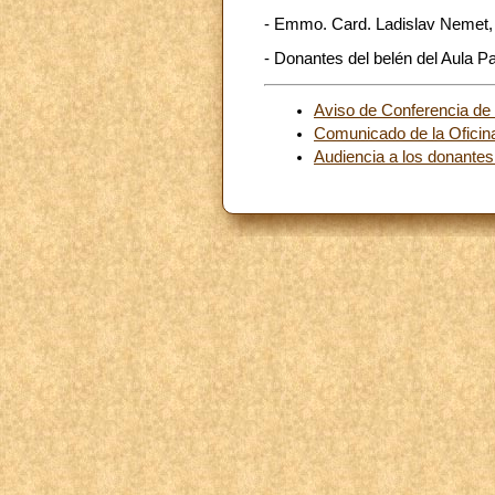
- Emmo. Card. Ladislav Nemet, S
- Donantes del belén del Aula Pa
Aviso de Conferencia de
Comunicado de la Oficina
Audiencia a los donantes 