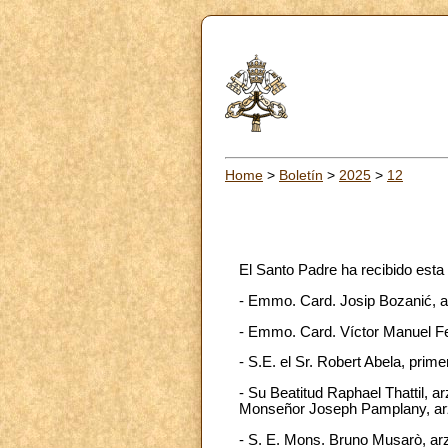
Home
>
Boletín
>
2025
>
12
El Santo Padre ha recibido est
- Emmo. Card. Josip Bozanić, a
- Emmo. Card. Víctor Manuel Fer
- S.E. el Sr. Robert Abela, prim
- Su Beatitud Raphael Thattil,
Monseñor Joseph Pamplany, arzo
- S. E. Mons. Bruno Musarò, arzo