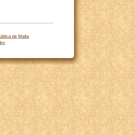
ública de Malta
dro