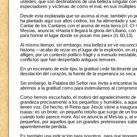
ustedes, que son destinatarios de una belleza singular con
espectadores y víctimas de cómo el mal, en sus múltiples
Desde esta explanada que se asoma al mar, también yo pue
ha plantado aquí sus altos cedros, los ha alimentado y sac
Cantar de los Cantares con el aroma de esta tierra (cf.
Ct
4
Mesías, anuncia: «Hasta ti llegará la gloria del Líbano, con e
para honrar el lugar donde se posan mis pies» (
Is
60,13).
Al mismo tiempo, sin embargo, esa belleza se ve oscurecid
historia —acabo de rezar en el lugar de la explosión, en 
afligen, por un contexto político frágil y a menudo inestabl
conflictos que han despertado antiguos temores.
En un escenario de este tipo, la gratitud cede fácilmente 
desolación del corazón, la fuente de la esperanza se seca p
Sin embargo, la Palabra del Señor nos invita a encontrar l
abrirnos a la gratitud como para estimularnos al compromi
Como hemos escuchado, el motivo del agradecimiento de Je
grandeza precisamente a los pequeños y humildes, a aquel
tienen voz. De hecho, el Reino que Jesús viene a inaugurar
Isaías: es un brote, un pequeño retoño que surge de un tro
cuando todo parece morir. Así se anuncia al Mesías y, al v
pequeños, por aquellos que sin grandes pretensiones saben p
aparentemente perdida.
Es también una indicación para nosotros, para que tengam