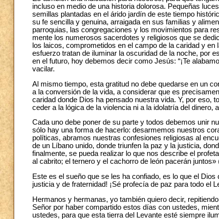
incluso en medio de una historia dolorosa. Pequeñas luce
semillas plantadas en el árido jardín de este tiempo histó
su fe sencilla y genuina, arraigada en sus familias y alimen
parroquias, las congregaciones y los movimientos para re
mente los numerosos sacerdotes y religiosos que se dedic
los laicos, comprometidos en el campo de la caridad y en 
esfuerzo tratan de iluminar la oscuridad de la noche, por 
en el futuro, hoy debemos decir como Jesús: “¡Te alabamo
vacilar.
Al mismo tiempo, esta gratitud no debe quedarse en un cons
a la conversión de la vida, a considerar que es precisament
caridad donde Dios ha pensado nuestra vida. Y, por eso, t
ceder a la lógica de la violencia ni a la idolatría del dinero
Cada uno debe poner de su parte y todos debemos unir nue
sólo hay una forma de hacerlo: desarmemos nuestros cor
políticas, abramos nuestras confesiones religiosas al en
de un Líbano unido, donde triunfen la paz y la justicia,
finalmente, se pueda realizar lo que nos describe el profeta
al cabrito; el ternero y el cachorro de león pacerán juntos» 
Este es el sueño que se les ha confiado, es lo que el Dio
justicia y de fraternidad! ¡Sé profecía de paz para todo el 
Hermanos y hermanas, yo también quiero decir, repitiendo 
Señor por haber compartido estos días con ustedes, mient
ustedes, para que esta tierra del Levante esté siempre ilumi