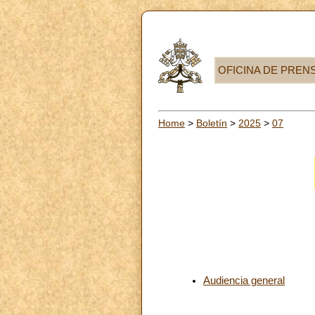
OFICINA DE PREN
Home
>
Boletín
>
2025
>
07
Audiencia general