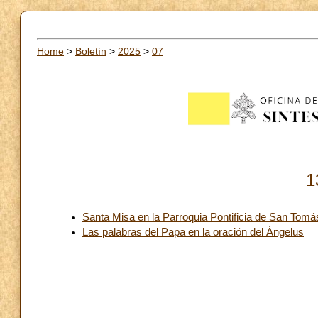
Home
>
Boletín
>
2025
>
07
1
Santa Misa en la Parroquia Pontificia de San Tomá
Las palabras del Papa en la oración del Ángelus