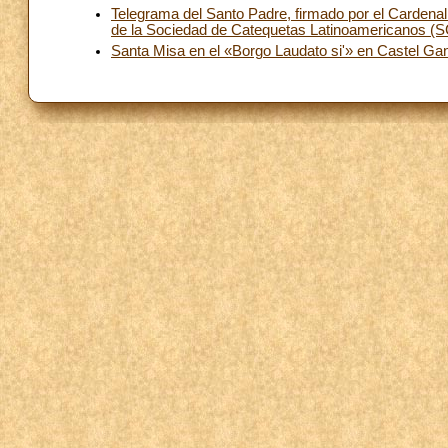
Telegrama del Santo Padre, firmado por el Cardenal 
de la Sociedad de Catequetas Latinoamericanos (
Santa Misa en el «Borgo Laudato si'» en Castel Ga