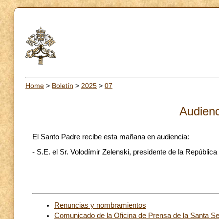
Home
>
Boletín
>
2025
>
07
Audienc
El Santo Padre recibe esta mañana en audiencia:
- S.E. el Sr. Volodímir Zelenski, presidente de la República
Renuncias y nombramientos
Comunicado de la Oficina de Prensa de la Santa Se