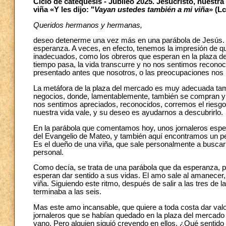
Ciclo de catequesis - Jubileo 2025. Jesucristo, nuestra
viña «Y les dijo: "
Vayan ustedes también a mi viña
» (Lc
Queridos hermanos y hermanas,
deseo detenerme una vez más en una parábola de Jesús. Ta
esperanza. A veces, en efecto, tenemos la impresión de qu
inadecuados, como los obreros que esperan en la plaza del
tiempo pasa, la vida transcurre y no nos sentimos reconoc
presentado antes que nosotros, o las preocupaciones nos h
La metáfora de la plaza del mercado es muy adecuada tamb
negocios, donde, lamentablemente, también se compran y s
nos sentimos apreciados, reconocidos, corremos el riesgo
nuestra vida vale, y su deseo es ayudarnos a descubrirlo.
En la parábola que comentamos hoy, unos jornaleros espera
del Evangelio de Mateo, y también aquí encontramos un pe
Es el dueño de una viña, que sale personalmente a buscar 
personal.
Como decía, se trata de una parábola que da esperanza, p
esperan dar sentido a sus vidas. El amo sale al amanecer, 
viña. Siguiendo este ritmo, después de salir a las tres de l
terminaba a las seis.
Mas este amo incansable, que quiere a toda costa dar valor
jornaleros que se habían quedado en la plaza del mercado
vano. Pero alguien siguió creyendo en ellos. ¿Qué sentido t