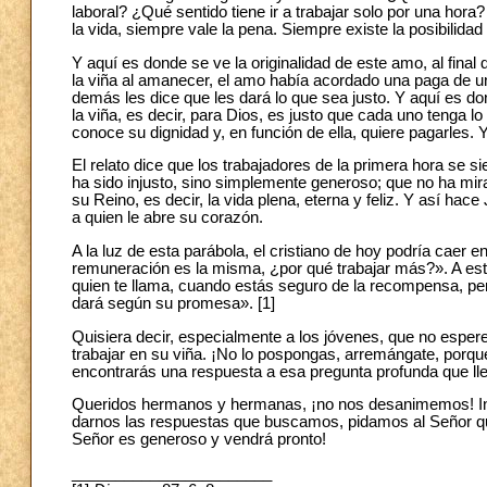
laboral? ¿Qué sentido tiene ir a trabajar solo por una h
la vida, siempre vale la pena. Siempre existe la posibilid
Y aquí es donde se ve la originalidad de este amo, al final 
la viña al amanecer, el amo había acordado una paga de un 
demás les dice que les dará lo que sea justo. Y aquí es d
la viña, es decir, para Dios, es justo que cada uno tenga l
conoce su dignidad y, en función de ella, quiere pagarles. 
El relato dice que los trabajadores de la primera hora se s
ha sido injusto, sino simplemente generoso; que no ha mira
su Reino, es decir, la vida plena, eterna y feliz. Y así ha
a quien le abre su corazón.
A la luz de esta parábola, el cristiano de hoy podría caer 
remuneración es la misma, ¿por qué trabajar más?». A est
quien te llama, cuando estás seguro de la recompensa, pero i
dará según su promesa».
[1]
Quisiera decir, especialmente a los jóvenes, que no espe
trabajar en su viña. ¡No lo pospongas, arremángate, porqu
encontrarás una respuesta a esa pregunta profunda que lle
Queridos hermanos y hermanas, ¡no nos desanimemos! Inc
darnos las respuestas que buscamos, pidamos al Señor qu
Señor es generoso y vendrá pronto!
_______________________