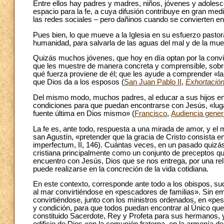
Entre ellos hay padres y madres, niños, jóvenes y adolesc
espacio para la fe, a cuya difusión contribuye en gran me
las redes sociales – pero dañinos cuando se convierten 
Pues bien, lo que mueve a la Iglesia en su esfuerzo pastor
humanidad, para salvarla de las aguas del mal y de la muer
Quizás muchos jóvenes, que hoy en día optan por la convive
que les muestre de manera concreta y comprensible, sobre 
qué fuerza proviene de él; que les ayude a comprender «la 
que Dios da a los esposos (
San Juan Pablo II
,
Exhortación
Del mismo modo, muchos padres, al educar a sus hijos en 
condiciones para que puedan encontrarse con Jesús, «lug
fuente última en Dios mismo» (
Francisco
,
Audiencia gener
La fe es, ante todo, respuesta a una mirada de amor, y e
san Agustín, «pretender que la gracia de Cristo consista 
imperfectum, II, 146). Cuántas veces, en un pasado quizás
cristiana principalmente como un conjunto de preceptos qu
encuentro con Jesús, Dios que se nos entrega, por una reli
puede realizarse en la concreción de la vida cotidiana.
En este contexto, corresponde ante todo a los obispos, suc
al mar convirtiéndose en «pescadores de familias». Sin emb
convirtiéndose, junto con los ministros ordenados, en «p
y condición, para que todos puedan encontrar al Único qu
constituido Sacerdote, Rey y Profeta para sus hermanos, y 