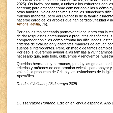
edificio de Dios «en la comunión fraterna, en la armonía del
2025). Os invito, por tanto, a uniros a los esfuerzos con lo
acercan; para entender cómo caminar con ellas y cómo ayu
otras familias. No os desaniméis ante las situaciones difíci
muchas maneras, pero «el Evangelio de la familia aliment
hacerse cargo de los árboles que han perdido vitalidad y 
Amoris laetitia
, 76).
Por eso, es tan necesario promover el encuentro con la ter
de dar respuestas apresuradas a preguntas desafiantes, s
comprender con ellas cómo afrontar las dificultades, esta
criterios de evaluación y diferentes maneras de actuar, po
sueños e interrogantes. Pero, en medio de tantos cambios,
Por eso, si queremos ayudar a las familias a vivir caminos
necesario que, ante todo, cultivemos y renovemos nuestra
Queridos hermanos y hermanas, ¡os doy las gracias por lo 
criterios y métodos de compromiso eclesial para apoyar y 
valentía la propuesta de Cristo y las invitaciones de la Ig
Apostólica.
Desde el Vaticano, 28 de mayo 2025
______________________________
L'Osservatore Romano
, Edición en lengua española, Año L