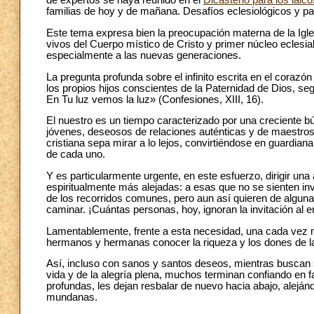
de expertos se haya reunido en el
Dicasterio para los laicos
familias de hoy y de mañana. Desafíos eclesiológicos y pa
Este tema expresa bien la preocupación materna de la Igle
vivos del Cuerpo místico de Cristo y primer núcleo eclesial
especialmente a las nuevas generaciones.
La pregunta profunda sobre el infinito escrita en el coraz
los propios hijos conscientes de la Paternidad de Dios, seg
En Tu luz vemos la luz» (Confesiones, XIII, 16).
El nuestro es un tiempo caracterizado por una creciente b
jóvenes, deseosos de relaciones auténticas y de maestros
cristiana sepa mirar a lo lejos, convirtiéndose en guardian
de cada uno.
Y es particularmente urgente, en este esfuerzo, dirigir una
espiritualmente más alejadas: a esas que no se sienten in
de los recorridos comunes, pero aun así quieren de algun
caminar. ¡Cuántas personas, hoy, ignoran la invitación al 
Lamentablemente, frente a esta necesidad, una cada vez má
hermanos y hermanas conocer la riqueza y los dones de la I
Así, incluso con sanos y santos deseos, mientras buscan
vida y de la alegría plena, muchos terminan confiando en 
profundas, les dejan resbalar de nuevo hacia abajo, aleján
mundanas.