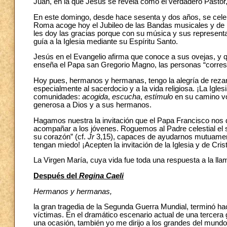
Juan, en la que Jesús se revela como el verdadero Pastor,
En este domingo, desde hace sesenta y dos años, se cele
Roma acoge hoy el Jubileo de las Bandas musicales y de l
les doy las gracias porque con su música y sus representaci
guía a la Iglesia mediante su Espíritu Santo.
Jesús en el Evangelio afirma que conoce a sus ovejas, y 
enseña el Papa san Gregorio Magno, las personas “corres
Hoy pues, hermanos y hermanas, tengo la alegría de rezar
especialmente al sacerdocio y a la vida religiosa. ¡La Igle
comunidades:
acogida
,
escucha
,
estímulo
en su camino vo
generosa a Dios y a sus hermanos.
Hagamos nuestra la invitación que el Papa Francisco nos 
acompañar a los jóvenes. Roguemos al Padre celestial el s
su corazón” (cf.
Jr
3,15), capaces de ayudarnos mutuamente
tengan miedo! ¡Acepten la invitación de la Iglesia y de Cris
La Virgen María, cuya vida fue toda una respuesta a la l
Después del
Regina Caeli
Hermanos y hermanas,
la gran tragedia de la Segunda Guerra Mundial, terminó h
víctimas. En el dramático escenario actual de una tercera
una ocasión, también yo me dirijo a los grandes del mundo,