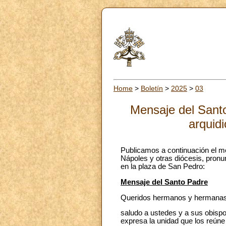
Home
>
Boletín
>
2025
>
03
Mensaje del Santo 
arquid
Publicamos a continuación el me
Nápoles y otras diócesis, pron
en la plaza de San Pedro:
Mensaje del Santo Padre
Queridos hermanos y hermanas d
saludo a ustedes y a sus obispo
expresa la unidad que los reún