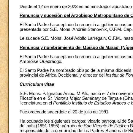
Desde el 12 de enero de 2023 es administrador apostólico 
Renuncia y sucesión del Arzobispo Metropolitano de C
El Santo Padre ha aceptado la renuncia al gobierno pastora
presentada por S.E. Mons. Andrés Stanovnik, O.F.M. Cap.
Le sucede S.E. Mons. José Adolfo Larregain, O.F.M., hasta
Renuncia y nombramiento del Obispo de Maradi (Níger
El Santo Padre ha aceptado la renuncia al gobierno pastora
Ambroise Ouédraogo.
El Santo Padre ha nombrado obispo de la misma diócesis al
provincial de África Occidental y director del
Institut de Fo
Curriculum vitae
S.E. Mons. P. Ignatius Anipu, M.Afr., nació el 7 de novie
Filosofía en el
St. Victor's Major Seminary
de Tamale (Ghan
licenciatura en el
Pontificio Instituto de Estudios Árabes e 
Fue ordenado sacerdote el 20 de julio de 1991.
Ha ocupado los siguientes cargos: vicario parroquial de Sa
del país (1991-1995); párroco de
San Vicente de Paúl
en Bi
responsable de la comunidad de los Padres Blancos de Birn