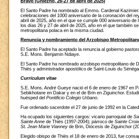
Bravo (Gniezno, 26-27 de abril de 2025)
El Santo Padre ha nombrado al Emmo. Cardenal Kazimierz 
celebraciones del 1000 aniversario de la coronación del re
abril de 2025, año en el que se cumple 000 aniversario de 
los días 26 y 27 de abril de 2025, año en el que también 
metropolitana polaca en la misma ciudad.
Renuncia y nombramiento del Arzobispo Metropolitano
El Santo Padre ha aceptado la renuncia al gobierno pastor
S.E. Mons. Benjamin Ndiaye.
El Santo Padre ha nombrado arzobispo metropolitano de D
Thiès y administrador apostólico de Saint-Louis du Sénéga
Currículum vitae
S.E. Mons. André Gueye nació el 6 de enero de 1967 en Pa
Sebikhotane en Dakar y en el de Brin en Ziguinchor. Estudi
huésped del
Pontificio Colegio Urbano
.
Fue ordenado sacerdote el 27 de junio de 1992 en la Cated
Ha ocupado los siguientes cargos: vicario parroquial de
Sai
Sainte Anne
de Thiès (1997-2004); párroco de
Sainte Croi
St.
Jean Marie Vianney
de Brin, Diócesis de Ziguinchor (2
Elegido obispo de Thiès el 18 de enero de 2013, fue consa