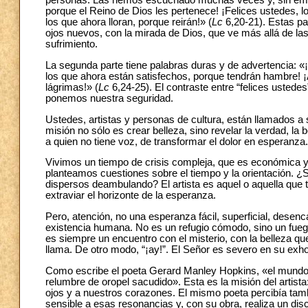
personas. Las hemos escuchado muchas veces y, sin embar
porque el Reino de Dios les pertenece! ¡Felices ustedes, 
los que ahora lloran, porque reirán!» (
Lc
6,20-21). Estas pal
ojos nuevos, con la mirada de Dios, que ve más allá de las 
sufrimiento.
La segunda parte tiene palabras duras y de advertencia: «¡
los que ahora están satisfechos, porque tendrán hambre! ¡A
lágrimas!» (
Lc
6,24-25). El contraste entre “felices ustede
ponemos nuestra seguridad.
Ustedes, artistas y personas de cultura, están llamados a 
misión no sólo es crear belleza, sino revelar la verdad, la 
a quien no tiene voz, de transformar el dolor en esperanza.
Vivimos un tiempo de crisis compleja, que es económica y so
planteamos cuestiones sobre el tiempo y la orientación
dispersos deambulando? El artista es aquel o aquella que t
extraviar el horizonte de la esperanza.
Pero, atención, no una esperanza fácil, superficial, dese
existencia humana. No es un refugio cómodo, sino un fuego
es siempre un encuentro con el misterio, con la belleza qu
llama. De otro modo, “¡ay!”. El Señor es severo en su exho
Como escribe el poeta Gerard Manley Hopkins, «el mundo 
relumbre de oropel sacudido». Esta es la misión del artista
ojos y a nuestros corazones. El mismo poeta percibía tam
sensible a esas resonancias y, con su obra, realiza un dis