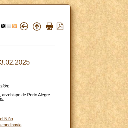
03.02.2025
sión:
, arzobispo de Porto Alegre
85.
el Niño
Escandinavia