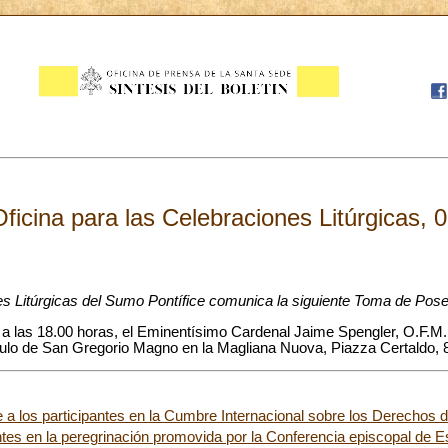
Oficina para las Celebraciones Litúrgicas, 
es Litúrgicas del Sumo Pontífice comunica la siguiente Toma de Pose
 a las 18.00 horas, el Eminentísimo Cardenal Jaime Spengler, O.F.M.
ítulo de San Gregorio Magno en la Magliana Nuova, Piazza Certaldo, 
 a los participantes en la Cumbre Internacional sobre los Derechos d
antes en la peregrinación promovida por la Conferencia episcopal de 