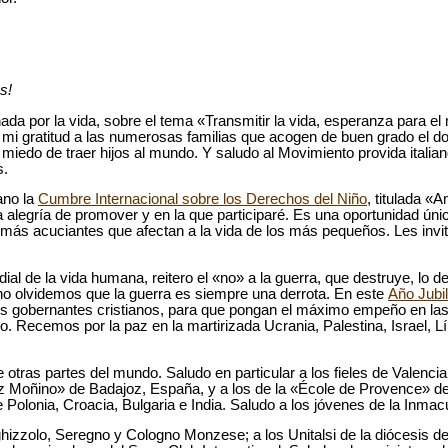
s!
nada por la vida, sobre el tema «Transmitir la vida, esperanza para e
 mi gratitud a las numerosas familias que acogen de buen grado el do
 miedo de traer hijos al mundo. Y saludo al Movimiento provida italia
s.
ano la
Cumbre Internacional sobre los Derechos del Niño
, titulada 
 alegría de promover y en la que participaré. Es una oportunidad únic
ás acuciantes que afectan a la vida de los más pequeños. Les invito
dial de la vida humana, reitero el «no» a la guerra, que destruye, lo d
 no olvidemos que la guerra es siempre una derrota. En este
Año Jubil
os gobernantes cristianos, para que pongan el máximo empeño en la
rso. Recemos por la paz en la martirizada Ucrania, Palestina, Israel,
e otras partes del mundo. Saludo en particular a los fieles de Valencia
z Moñino» de Badajoz, España, y a los de la «École de Provence» de
e Polonia, Croacia, Bulgaria e India. Saludo a los jóvenes de la Inmac
ighizzolo, Seregno y Cologno Monzese; a los Unitalsi de la diócesis