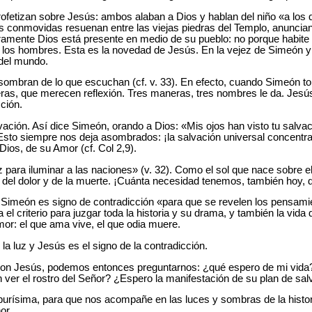
ofetizan sobre Jesús: ambos alaban a Dios y hablan del niño «a los 
s conmovidas resuenan entre las viejas piedras del Templo, anuncian
ramente Dios está presente en medio de su pueblo: no porque habite 
los hombres. Esta es la novedad de Jesús. En la vejez de Simeón y
 del mundo.
sombran de lo que escuchan (cf. v. 33). En efecto, cuando Simeón to
ras, que merecen reflexión. Tres maneras, tres nombres le da. Jesú
ción.
vación. Así dice Simeón, orando a Dios: «Mis ojos han visto tu salvac
 Esto siempre nos deja asombrados: ¡la salvación universal concentr
Dios, de su Amor (cf. Col 2,9).
para iluminar a las naciones» (v. 32). Como el sol que nace sobre el
l, del dolor y de la muerte. ¡Cuánta necesidad tenemos, también hoy, d
or Simeón es signo de contradicción «para que se revelen los pensa
 el criterio para juzgar toda la historia y su drama, y también la vid
mor: el que ama vive, el que odia muere.
la luz y Jesús es el signo de la contradicción.
con Jesús, podemos entonces preguntarnos: ¿qué espero de mi vida
ver el rostro del Señor? ¿Espero la manifestación de su plan de sa
purísima, para que nos acompañe en las luces y sombras de la hist
or.