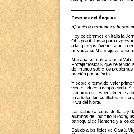
__________________
Después del Ángelus
¡Queridos hermanos y hermana
Hoy celebramos en Italia la Jor
Obispos italianos para expresar
a las parejas jóvenes a no tener
aniversario. Mis mejores deseo
Mañana se realizará en el Vatic
Protejámoslos», que he tenido la
del mundo sobre los problemas m
oración por su éxito.
Y sobre el tema del valor primor
vida e induce a despreciarla. Y
llamamiento, especialmente a l
fin a todos los conflictos en cu
Kiwu del Norte.
Los saludo a todos, de Italia y d
alumnos del Instituto «Rodrígue
parroquial de Nanterre y a los d
Saludo a los fieles de Cantù, V