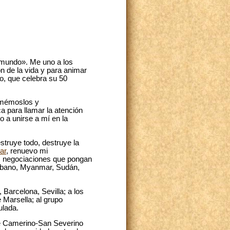
l mundo». Me uno a los
n de la vida y para animar
no, que celebra su 50
«Amémoslos y
a para llamar la atención
 a unirse a mí en la
estruye todo, destruye la
ar
, renuevo mi
s negociaciones que pongan
 Líbano, Myanmar, Sudán,
, Barcelona, Sevilla; a los
 Marsella; al grupo
ulada.
 de Camerino-San Severino