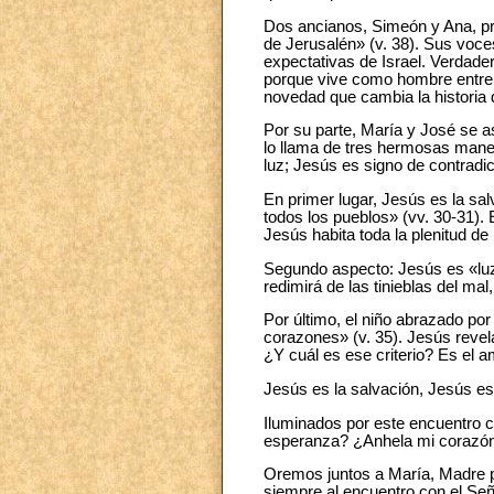
Dos ancianos, Simeón y Ana, pr
de Jerusalén» (v. 38). Sus voce
expectativas de Israel. Verdade
porque vive como hombre entre 
novedad que cambia la historia
Por su parte, María y José se a
lo llama de tres hermosas mane
luz; Jesús es signo de contradic
En primer lugar, Jesús es la sal
todos los pueblos» (vv. 30-31).
Jesús habita toda la plenitud de 
Segundo aspecto: Jesús es «luz 
redimirá de las tinieblas del ma
Por último, el niño abrazado p
corazones» (v. 35). Jesús revela
¿Y cuál es ese criterio? Es el a
Jesús es la salvación, Jesús es 
Iluminados por este encuentro 
esperanza? ¿Anhela mi corazón 
Oremos juntos a María, Madre 
siempre al encuentro con el Señ