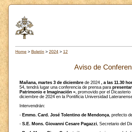
Home
>
Boletín
>
2024
>
12
Aviso de Conferen
Mañana, martes
3 de diciembre
de 2024
, a las 11.30 ho
54, tendrá lugar una conferencia de prensa para
presentar 
Patrimonio e Imaginación »
, promovido por el Dicasterio 
diciembre de 2024 en la Pontificia Universidad Lateranens
Intervendrán:
-
Emmo. Card.
José Tolentino de Mendonça
, prefecto d
-
S.E. Mons. Giovanni Cesare Pagazzi
, Secretario del D