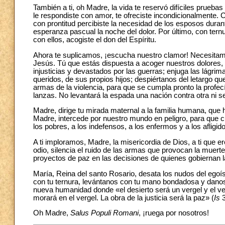
También a ti, oh Madre, la vida te reservó difíciles prueba
le respondiste con amor, te ofreciste incondicionalmente. C
con prontitud percibiste la necesidad de los esposos durant
esperanza pascual la noche del dolor. Por último, con ter
con ellos, acogiste el don del Espíritu.
Ahora te suplicamos, ¡escucha nuestro clamor! Necesitamos
Jesús. Tú que estás dispuesta a acoger nuestros dolores,
injusticias y devastados por las guerras; enjuga las lágrim
queridos, de sus propios hijos; despiértanos del letargo 
armas de la violencia, para que se cumpla pronto la profe
lanzas. No levantará la espada una nación contra otra ni s
Madre, dirige
tu mirada maternal a la familia humana, que h
Madre, intercede por nuestro mundo en peligro, para que cu
los pobres, a los indefensos, a los enfermos y a los afligi
A ti imploramos, Madre, la misericordia de Dios, a ti que 
odio, silencia el ruido de las armas que provocan la muerte,
proyectos de paz en las decisiones de quienes gobiernan 
María, Reina del santo Rosario, desata los nudos del egoís
con tu ternura, levántanos con tu mano bondadosa y danos
nueva humanidad donde «el desierto será un vergel y el ver
morará en el vergel. La obra de la justicia será la paz» (
Is
Oh Madre,
Salus Populi Romani
, ¡ruega por nosotros!