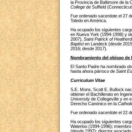
la Provincia de Baltimore de la 
College
de Suffield (Connecticu
Fue ordenado sacerdote el 27 de
Toledo en América.
Ha ocupado los siguientes cargo
en Nueva York (1994-1998) y de
2007),
Saint Patrick of Heather
Baptist
en Landeck (desde 201
2016; desde 2017).
Nombramiento del obispo de R
El Santo Padre ha nombrado obis
hasta ahora párroco de
Saint E
Curriculum Vitae
S.E. Mons. Scott E. Bullock nac
obtener el Bachillerato en Ingeni
University
de Collegeville y en e
Derecho Canónico en la
Catholi
Fue ordenado sacerdote el 22 de
Ha ocupado los siguientes cargo
Waterloo (1994-1996); miembro d
(desde 1997); director asociado