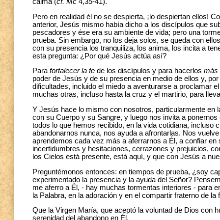
calma (
cf. Mc
4,35-41).
Pero en realidad él no se despierta, ¡lo despiertan ellos! 
anterior, Jesús mismo había dicho a los discípulos que sub
pescadores y ése era su ambiente de vida; pero una tormen
prueba. Sin embargo, no los deja solos, se queda con ellos 
con su presencia los tranquiliza, los anima, los incita a 
esta pregunta: ¿Por qué Jesús actúa así?
Para
fortalecer la fe
de los discípulos y para hacerlos
más 
poder de Jesús y de su presencia en medio de ellos y, por 
dificultades, incluido el miedo a aventurarse a proclamar 
muchas otras, incluso hasta la cruz y el martirio, para llev
Y Jesús hace lo mismo con nosotros, particularmente en la
con su Cuerpo y su Sangre, y luego nos invita a ponernos 
todos lo que hemos recibido, en la vida cotidiana, incluso 
abandonarnos nunca, nos ayuda a afrontarlas. Nos vuelve 
aprendemos cada vez más a aferrarnos a Él, a confiar en
incertidumbres y hesitaciones, cerrazones y prejuicios, co
los Cielos está presente, está aquí, y que con Jesús a nue
Preguntémonos entonces: en tiempos de prueba, ¿soy cap
experimentado la presencia y la ayuda del Señor? Pensemos
me aferro a Él, - hay muchas tormentas interiores - para en
la Palabra, en la adoración y en el compartir fraterno de la 
Que la Virgen María, que aceptó la voluntad de Dios con hu
serenidad del abandono en Él.