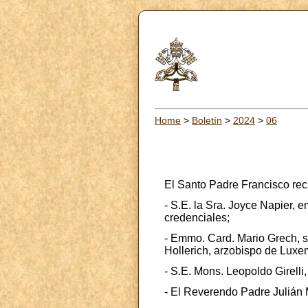
Home
>
Boletín
>
2024
>
06
El Santo Padre Francisco rec
- S.E. la Sra. Joyce Napier,
credenciales;
- Emmo. Card. Mario Grech, s
Hollerich, arzobispo de Luxe
- S.E. Mons. Leopoldo Girelli,
- El Reverendo Padre Julián 