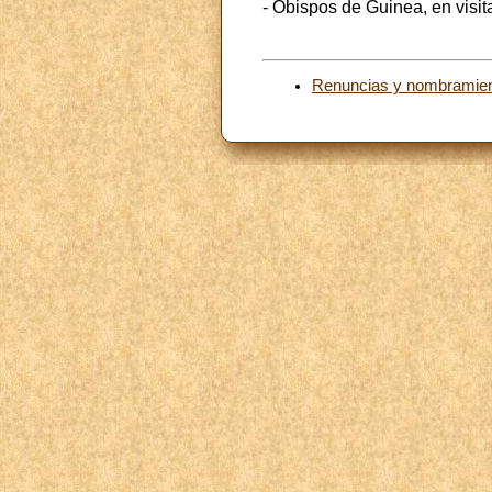
- Obispos de Guinea, en visit
Renuncias y nombramie