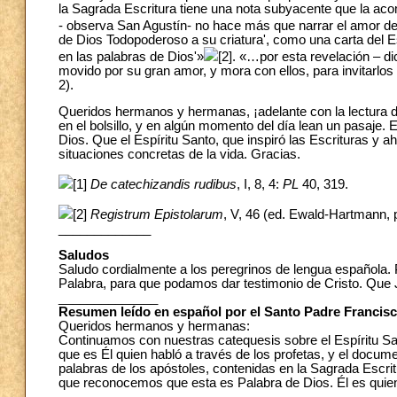
la Sagrada Escritura tiene una nota subyacente que la acomp
- observa San Agustín- no hace más que narrar el amor d
de Dios Todopoderoso a su criatura', como una carta del 
en las palabras de Dios'»
[2]. «…por esta revelación – di
movido por su gran amor, y mora con ellos, para invitarlos
2).
Queridos hermanos y hermanas, ¡adelante con la lectura de la
en el bolsillo, y en algún momento del día lean un pasaje.
Dios. Que el Espíritu Santo, que inspiró las Escrituras y 
situaciones concretas de la vida. Gracias.
[1]
De catechizandis rudibus
, I, 8, 4:
PL
40, 319.
[2]
Registrum Epistolarum
, V, 46 (ed. Ewald-Hartmann, 
_____________
Saludos
Saludo cordialmente a los peregrinos de lengua española. 
Palabra, para que podamos dar testimonio de Cristo. Que J
______________
Resumen leído en español por el Santo Padre Francis
Queridos hermanos y hermanas:
Continuamos con nuestras catequesis sobre el Espíritu Sa
que es Él quien habló a través de los profetas, y el docume
palabras de los apóstoles, contenidas en la Sagrada Escritu
que reconocemos que esta es Palabra de Dios. Él es quien 