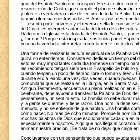
guía del Espíritu Santo que la inspiró. En su centro, como 
resurrección de Cristo, que cumple el plan de salvación, re
y ofrece la verdadera clave de lectura de toda la Biblia. La 
también ilumina nuestras vidas. El Apocalipsis describe to
“… escrito por el anverso y el reverso, sellado con siete se
de Cristo, es intérprete autorizada del texto de la Escritur
Dado que la Iglesia está dotada del Espíritu Santo, – por 
¿Por qué? Porque está inspirada, sostenida por el Espíritu 
buscan la verdad a interpretar correctamente los textos bíb
Una forma de realizar la lectura espiritual de la Palabra de
quizá no entendemos. Consiste en dedicar un tiempo del día
esto es muy importante: cada día tómense un tiempo para e
les recomiendo: tengan siempre un Evangelio de bolsillo y l
cuando tengan un poco de tiempo libre lo toman y leen…Est
durante el día léanlo una vez, dos veces, cuando puedan. Pe
comunitaria que se realiza en la Liturgia, en la Santa Mi
Antiguo Testamento, encuentra su plena realización en el E
celebrante, debe ayudar a transferir la Palabra de Dios del 
pensamiento, un sentimiento. La homilía no debe durar má
y la gente se duerme, y tiene razón. Una homilía debe ser 
menudo, y no se entiende de qué hablan. Una homilía corta
cómo hacer. No más de ocho minutos. Porque la homilía debe 
muchas palabras de Dios que escuchamos cada día en la Mi
especialmente a nosotros. Algo que nos llega al corazón. 
animar nuestra oración. ¡Se trata de no dejar que caiga en 
Concluyamos con un pensamiento que puede ayudarnos a 