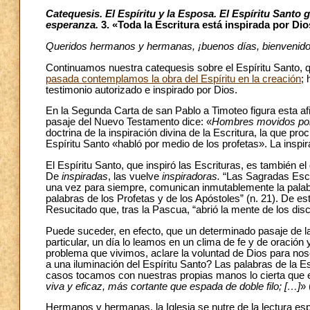
Catequesis. El Espíritu y la Esposa. El Espíritu Santo 
esperanza.
3. «Toda la Escritura está inspirada por Di
Queridos hermanos y hermanas, ¡buenos días, bienvenido
Continuamos nuestra catequesis sobre el Espíritu Santo, qu
pasada contemplamos la obra del Espíritu en la creación
;
testimonio autorizado e inspirado por Dios.
En la Segunda Carta de san Pablo a Timoteo figura esta af
pasaje del Nuevo Testamento dice: «
Hombres movidos por 
doctrina de la inspiración divina de la Escritura, la que 
Espíritu Santo «habló por medio de los profetas». La inspira
El Espíritu Santo, que inspiró las Escrituras, es también e
De
inspiradas
, las vuelve
inspiradoras.
“Las Sagradas Escr
una vez para siempre, comunican inmutablemente la palabr
palabras de los Profetas y de los Apóstoles” (n. 21). De est
Resucitado que, tras la Pascua, “abrió la mente de los dis
Puede suceder, en efecto, que un determinado pasaje de 
particular, un día lo leamos en un clima de fe y de oración 
problema que vivimos, aclare la voluntad de Dios para no
a una iluminación del Espíritu Santo? Las palabras de la Es
casos tocamos con nuestras propias manos lo cierta que es
viva y eficaz, más cortante que espada de doble filo; […]
» 
Hermanos y hermanas, la Iglesia se nutre de la lectura espir