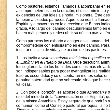
Como pastores, estamos llamados a acompañar en este
a comprometernos con la oración, el discernimiento y 
exigencias de una Iglesia sinodal misionera. Este des
también a ustedes párrocos. Aquel que nos ha llamad
Espíritu y a movernos en la dirección que Él nos indi
gracia. A lo largo del camino descubriremos también e
hacen más penoso y redescubrir su núcleo más auténti
Como párrocos los exhorto a acoger esta llamada del 
comprometerse con entusiasmo en este camino. Para 
inspirar el estilo de vida y de acción de los pastores.
1. Los invito a
vivir su carisma ministerial específico
el Espíritu en el Pueblo de Dios
. Urge descubrir, anim
los seglares, tanto los humildes como los más elevado
son indispensables para poder evangelizar las reali
tesoros escondidos y se encontrarán menos solos en l
genuina paternidad que no sobresale, sino que hace 
valiosas.
2. Con todo el corazón les aconsejo que
aprendan y pr
esto del método de la “conversación en el Espíritu”, qu
de la misma Asamblea. Estoy seguro de que podrán rec
comunión, como el Consejo pastoral parroquial, sin
Síntesis
, el discernimiento es un elemento clave de la