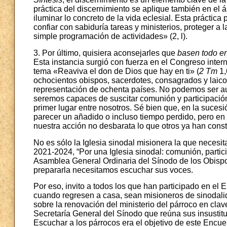
práctica del discernimiento se aplique también en el 
iluminar lo concreto de la vida eclesial. Esta práctic
confiar con sabiduría tareas y ministerios, proteger a 
simple programación de actividades» (2, l).
3. Por último, quisiera aconsejarles que
basen todo en
Esta instancia surgió con fuerza en el Congreso inter
tema «Reaviva el don de Dios que hay en ti» (
2 Tm
1,
ochocientos obispos, sacerdotes, consagrados y laic
representación de ochenta países. No podemos ser au
seremos capaces de suscitar comunión y participació
primer lugar entre nosotros. Sé bien que, en la suce
parecer un añadido o incluso tiempo perdido, pero en r
nuestra acción no desbarata lo que otros ya han const
No es sólo la Iglesia sinodal misionera la que necesit
2021-2024, “Por una Iglesia sinodal: comunión, partic
Asamblea General Ordinaria del Sínodo de los Obispo
prepararla necesitamos escuchar sus voces.
Por eso, invito a todos los que han participado en el 
cuando regresen a casa, sean misioneros de sinodali
sobre la renovación del ministerio del párroco en clav
Secretaría General del Sínodo que reúna sus insustitu
Escuchar a los párrocos era el objetivo de este Encue