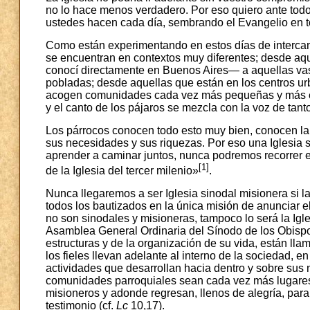
no lo hace menos verdadero. Por eso quiero ante todo 
ustedes hacen cada día, sembrando el Evangelio en to
Como están experimentando en estos días de intercamb
se encuentran en contextos muy diferentes; desde aqu
conocí directamente en Buenos Aires— a aquellas va
pobladas; desde aquellas que están en los centros u
acogen comunidades cada vez más pequeñas y más env
y el canto de los pájaros se mezcla con la voz de tant
Los párrocos conocen todo esto muy bien, conocen la v
sus necesidades y sus riquezas. Por eso una Iglesia 
aprender a caminar juntos, nunca podremos recorrer 
[1]
de la Iglesia del tercer milenio»
.
Nunca llegaremos a ser Iglesia sinodal misionera si 
todos los bautizados en la única misión de anunciar el
no son sinodales y misioneras, tampoco lo será la Igl
Asamblea General Ordinaria del Sínodo de los Obispos 
estructuras y de la organización de su vida, están ll
los fieles llevan adelante al interno de la sociedad, e
actividades que desarrollan hacia dentro y sobre sus 
comunidades parroquiales sean cada vez más lugares 
misioneros y adonde regresan, llenos de alegría, para
testimonio (cf.
Lc
10,17).