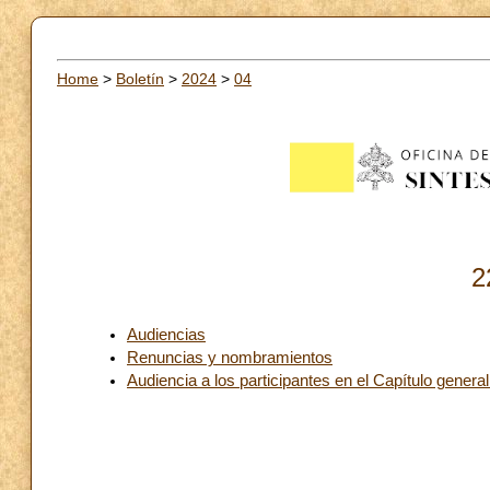
Home
>
Boletín
>
2024
>
04
2
Audiencias
Renuncias y nombramientos
Audiencia a los participantes en el Capítulo genera