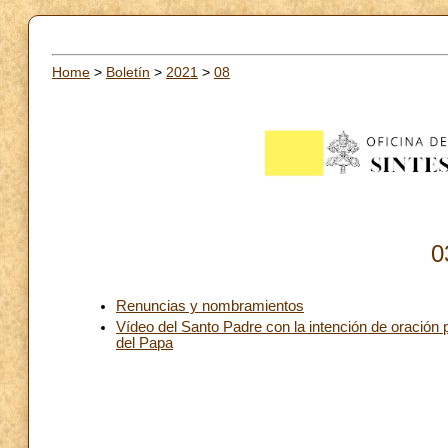
Home
>
Boletín
>
2021
>
08
0
Renuncias y nombramientos
Vídeo del Santo Padre con la intención de oración 
del Papa