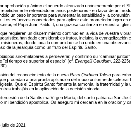
lar aprobación y ánimo el acuerdo alcanzado unánimemente por el Sí
y repetidamente refrendado en años posteriores - en favor de un mod
dolo un paso importante para aumentar la estabilidad y la comunión e
. Los esfuerzos concertados para aplicar este prometedor logro en e
esor, el Papa Juan Pablo II, una gozosa confianza en vuestra Iglesia 
 que requieren un discernimiento continuo en la vida de vuestra vibra
carística han dado considerables frutos, incluida la evangelización e
 misioneras, donde toda la comunidad se ha unido en una observancia
so de la jerarquía como un fruto del Espíritu Santo.
bispos siro-malabares a perseverar, y confirmo su "caminar juntos" 
 "el tiempo es superior al espacio" (cf.
Evangelii Gaudium
, 222-225)
230).
sión del reconocimiento de la nueva
Raza Qurbana Taksa
para exhor
 a que procedan a una pronta aplicación del modo uniforme de celebrar
glesia. Que el Espíritu Santo fomente la armonía, la fraternidad y la 
tras trabajáis en la aplicación de la decisión sinodal.
ercesión de la Santísima Virgen María, del santo patriarca San José
 mi bendición apostólica. Os aseguro mi cercanía en la oración y os 
julio de 2021