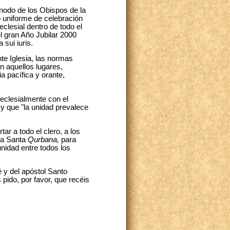
nodo de los Obispos de la
o uniforme de celebración
clesial dentro de todo el
l gran Año Jubilar 2000
sui iuris.
nte Iglesia, las normas
n aquellos lugares,
 pacífica y orante,
eclesialmente con el
 y que "la unidad prevalece
tar a todo el clero, a los
 la Santa
Qurbana,
para
unidad entre todos los
 y del apóstol Santo
pido, por favor, que recéis