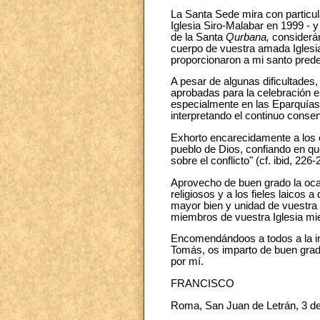
La Santa Sede mira con particu
Iglesia Siro-Malabar en 1999 - 
de la Santa
Qurbana,
considerán
cuerpo de vuestra amada Iglesia
proporcionaron a mi santo predec
A pesar de algunas dificultades,
aprobadas para la celebración eu
especialmente en las Eparquías
interpretando el continuo consen
Exhorto encarecidamente a los o
pueblo de Dios, confiando en que
sobre el conflicto" (cf. ibid, 226-
Aprovecho de buen grado la oca
religiosos y a los fieles laicos
mayor bien y unidad de vuestra I
miembros de vuestra Iglesia mien
Encomendándoos a todos a la int
Tomás, os imparto de buen grado
por mí.
FRANCISCO
Roma, San Juan de Letrán, 3 de 