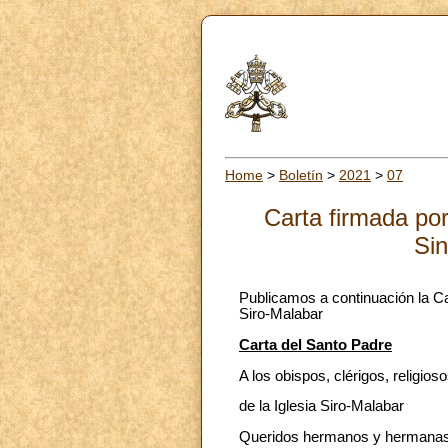
Home
>
Boletín
>
2021
>
07
Carta firmada por
Sin
Publicamos a continuación la Ca
Siro-Malabar
Carta del Santo Padre
A los obispos, clérigos, religioso
de la Iglesia Siro-Malabar
Queridos hermanos y hermanas 