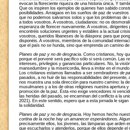
evocan la floreciente riqueza de una historia única. Y ta
Que os inspiren los ejemplos de quienes han sabido constr
posibilidades. Arraigaos en los sueños de paz de vuest
que no podemos salvarnos solos y que los problemas de u
a todos vosotros. A vosotros, ciudadanos: no os desmoralic
esperanza de florecer nuevamente. A vosotros, dirigentes 
encontréis soluciones urgentes y estables a la actual crisi
vosotros, queridos libaneses de la diáspora: para que pong
disponéis. A vosotros, miembros de la comunidad internac
que el país no se hunda, sino que emprenda un camino de 
Planes de paz y no de desgracia
. Como cristianos, hoy qu
porque el porvenir será pacífico sólo si será común. Las 
intereses, privilegios y ganancias particulares. No, la visi
mansedumbre y la misericordia, lleva a imitar en el mundo 
Los cristianos estamos llamados a ser
sembradores de paz
pasados, a no huir de las responsabilidades del presente,
nos muestra una sola dirección para nuestro camino: la d
musulmanes y a los de otras religiones nuestra apertura y d
promoción de la paz. Ésta «no exige vencedores ni venci
las heridas del pasado, se encaminan del conflicto a la uni
2021). En este sentido, espero que a esta jornada le sigan
la solidaridad.
Planes de paz y no de desgracia
. Hoy hemos hecho nuestr
cortina de la noche hay un amanecer esperándonos
. Algu
precisamente ellos, los jóvenes, las lámparas que arden en
que escucharlos y atenderlos, porque de ellos depende el 