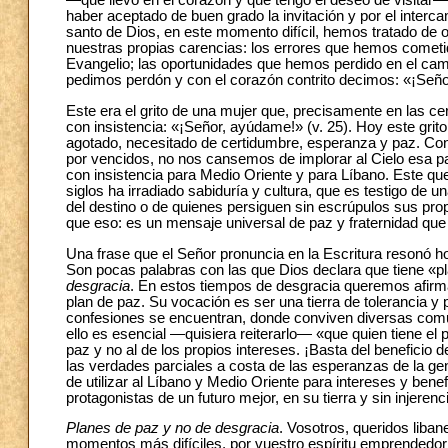
―que llevo en el corazón y que tengo el deseo de visitar―
haber aceptado de buen grado la invitación y por el interca
santo de Dios, en este momento difícil, hemos tratado de or
nuestras propias carencias: los errores que hemos cometi
Evangelio; las oportunidades que hemos perdido en el camino
pedimos perdón y con el corazón contrito decimos: «¡Señor
Este era el grito de una mujer que, precisamente en las ce
con insistencia: «¡Señor, ayúdame!» (v. 25). Hoy este grito
agotado, necesitado de certidumbre, esperanza y paz. Co
por vencidos, no nos cansemos de implorar al Cielo esa paz
con insistencia para Medio Oriente y para Líbano. Este queri
siglos ha irradiado sabiduría y cultura, que es testigo de
del destino o de quienes persiguen sin escrúpulos sus pr
que eso: es un mensaje universal de paz y fraternidad que
Una frase que el Señor pronuncia en la Escritura resonó h
Son pocas palabras con las que Dios declara que tiene «p
desgracia
. En estos tiempos de desgracia queremos afirma
plan de paz. Su vocación es ser una tierra de tolerancia y 
confesiones se encuentran, donde conviven diversas comun
ello es esencial ―quisiera reiterarlo― «que quien tiene el 
paz y no al de los propios intereses. ¡Basta del beneficio
las verdades parciales a costa de las esperanzas de la gen
de utilizar al Líbano y Medio Oriente para intereses y bene
protagonistas de un futuro mejor, en su tierra y sin injerenc
Planes de paz y no de desgracia
. Vosotros, queridos libane
momentos más difíciles, por vuestro espíritu emprendedor 