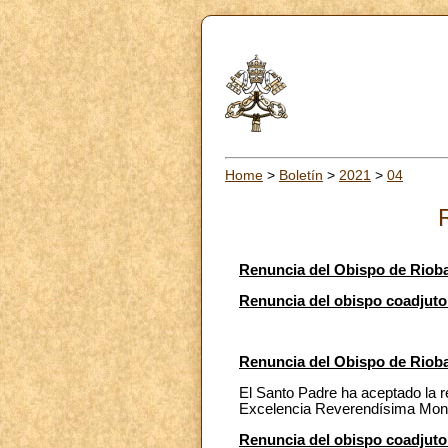
Home
>
Boletín
>
2021
>
04
Renuncia del Obispo de Riob
Renuncia del obispo coadjut
Renuncia del Obispo de Riob
El Santo Padre ha aceptado la r
Excelencia Reverendísima Mons. 
Renuncia del obispo coadjut