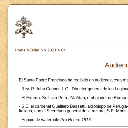
Home
>
Boletín
>
2021
>
04
Audienc
El Santo Padre Francisco ha recibido en audiencia esta m
- Rev. P. John Connor, L.C., Director general de los Legion
- El Excmo. Sr. Liviu-Petru Zǎpîrţan, embajador de Rumaní
- S.E. el cardenal Gualtiero Bassetti, arzobispo de Perugia-
Italiana, con el Secretario general de la misma, S.E. Mons.
- Equipo de waterpolo
Pro Recco 1913
.