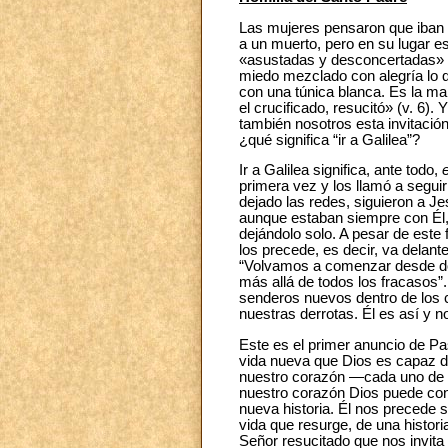
Las mujeres pensaron que iban a
a un muerto, pero en su lugar e
«asustadas y desconcertadas» 
miedo mezclado con alegría lo 
con una túnica blanca. Es la ma
el crucificado, resucitó» (v. 6).
también nosotros esta invitació
¿qué significa “ir a Galilea”?
Ir a Galilea significa, ante todo,
primera vez y los llamó a segui
dejado las redes, siguieron a J
aunque estaban siempre con Él, 
dejándolo solo. A pesar de este
los precede, es decir, va delante
“Volvamos a comenzar desde d
más allá de todos los fracasos”
senderos nuevos dentro de los 
nuestras derrotas. Él es así y no
Este es el primer anuncio de Pa
vida nueva que Dios es capaz de
nuestro corazón —cada uno de n
nuestro corazón Dios puede cons
nueva historia. Él nos precede s
vida que resurge, de una histo
Señor resucitado que nos invit