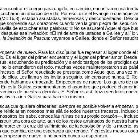
 encontrar el cuerpo para ungirlo, en cambio, encontraron una tumba 
scucharon un anuncio de vida. Por eso, dice el Evangelio que aquell
(
Mc
16,8), estaban asustadas, temerosas y desconcertadas. Descon
que sorprende sus corazones cuando ven la gran piedra del sepulcro
ravilla de escuchar esas palabras: «¡No se asusten! Aquel al que bus
 Y después esa invitación: «Él irá delante de ustedes a Galilea y allí l
n,
la
invitación de Pascua
: vayamos a Galilea, donde el Señor resucit
empezar de nuevo
. Para los discípulos fue regresar al lugar donde e
rlo. Es el lugar del primer encuentro y el lugar del primer amor. Des
esús, escuchando su predicación y siendo testigos de los prodigios q
no lo entendieron del todo, muchas veces malinterpretaron sus palab
 fracaso, el Señor resucitado se presenta como Aquel que, una vez má
 de ellos. Los llama y los invita a seguirlo, sin cansarse nunca. El Re
onde habíamos empezado. Empecemos de nuevo. Los quiero de nue
. En esta Galilea experimentamos el asombro que produce el amor infi
caminos de nuestras derrotas. El Señor es así, traza senderos nuev
s invita a ir a Galilea para hacer lo mismo.
scua que quisiera ofrecerles:
siempre es posible volver a empezar
, 
 reiniciar en nosotros más allá de todos nuestros fracasos. Incluso
osotros los sabe, conoce las ruinas de su propio corazón—, inclus
truir una obra de arte, aun de los restos arruinados de nuestra hu
iempre: en la cruz del sufrimiento, de la desolación y de la muerte, a
ria que cambia, de una esperanza que renace. Y en estos meses osc
a a empezar de nuevo, a no perder nunca la esperanza.