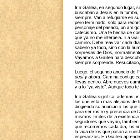
Ir a Galilea, en segundo lugar, s
buscaban a Jesús en la tumba, e
siempre. Van a refugiarse en s
pero terminado, sólo para recor
personaje del pasado, un amigo 
catecismo. Una fe hecha de cos
que ya no me interpela. Ir a Gal
camino. Debe reavivar cada día 
saberlo ya todo, sino con la hu
sorpresas de Dios, normalmente
Vayamos a Galilea para descubri
siempre sorprende. Resucitado
Luego, el segundo anuncio de Pa
aquí y ahora
. Camina contigo ca
llevas dentro. Abre nuevos cami
y a lo “ya visto”. Aunque todo 
Ir a Galilea significa, además,
ir
los que están más alejados de l
dirigiendo su anuncio a los que b
para ser rostro y presencia de
mismos límites de la existencia 
seguidores que vayan, también hoy
que recorremos cada día, los r
la vida de los que pasan a nuestr
esperanzas. En Galilea aprende