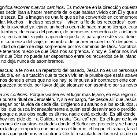
ignifica
recorrer nuevos caminos
. Es moverse en la dirección opuest
s decir, iban a hacer memoria de lo que habían vivido con Él y que 
u tristeza. Es la imagen de una fe que se ha convertido en conmemo
dar. Muchos —incluso nosotros— viven la “fe de los recuerdos”, com
de la juventud ya lejano, un hecho ocurrido hace mucho tiempo, cuan
tumbres, de cosas del pasado, de hermosos recuerdos de la infanc
ilea, en cambio, significa aprender que la fe, para que esté viva, de
el comienzo del viaje, el asombro del primer encuentro. Y después co
mildad de quien se deja sorprender por los caminos de Dios. Nosotro
 tenemos miedo de que Dios nos sorprenda. Y hoy el Señor nos invit
r que Dios no puede ser depositado entre los recuerdos de la infanci
, no deja nunca de asombrarnos.
scua: la fe no es un repertorio del pasado, Jesús no es un personaj
da día, en la situación que te toca vivir, en la prueba que estás atr
nos donde sientes que no los hay, te impulsa a ir contracorriente co
te parezca perdido, por favor déjate alcanzar con asombro por su nove
 a los confines
. Porque Galilea es el lugar más lejano, en esa región 
a pureza ritual de Jerusalén. Y, sin embargo, fue desde allí que Jes
regan por la vida de cada día, dirigiendo su anuncio a los excluidos, a
 Dios, que busca incansablemente a quien está desanimado o perdido,
porque a sus ojos nadie es último, nadie está excluido. Es allí donde
 nos pide de ir a Galilea, en esta “Galilea” real. Es el lugar de la vi
incones de nuestras ciudades donde el Señor nos precede y se hace 
o lado y comparten con nosotros el tiempo, el hogar, el trabajo, las di
mos que podemos encontrar a Cristo resucitado en los rostros de nu