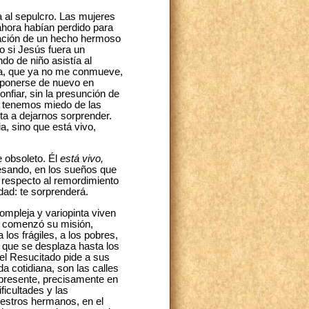
a al sepulcro. Las mujeres
ahora habían perdido para
ración de un hecho hermoso
o si Jesús fuera un
do de niño asistía al
ia, que ya no me conmueve,
be ponerse de nuevo en
nfiar, sin la presunción de
s tenemos miedo de las
a a dejarnos sorprender.
a, sino que está vivo,
e obsoleto. Él
está vivo,
avesando, en los sueños que
n respecto al remordimiento
dad: te sorprenderá.
compleja y variopinta viven
ús comenzó su misión,
 los frágiles, a los pobres,
 que se desplaza hasta los
 el Resucitado pide a sus
da cotidiana, son las calles
presente, precisamente en
ficultades y las
estros hermanos, en el