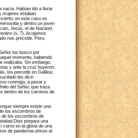
vacía. Habían ido a llorar
as mujeres estaban
cierto: en este caso es
 removida y dentro un joven
can, Jesús, el de Nazaret,
o verán» (v. 7). Acojamos
ado nos precede. Pero,
l Señor los buscó por
de aquel momento, habiendo
ue realizaba. Sin embargo,
ras y ante la cruz huyeron,
s, los precede en Galilea;
sucitado les dice:
vo conmigo, a pesar y
nito del Señor, que traza
os dentro de los caminos de
porque siempre existe una
 de los escombros de
o de los escombros de
manidad Dios prepara una
sí como en la gloria de una
uros de pandemia oímos al