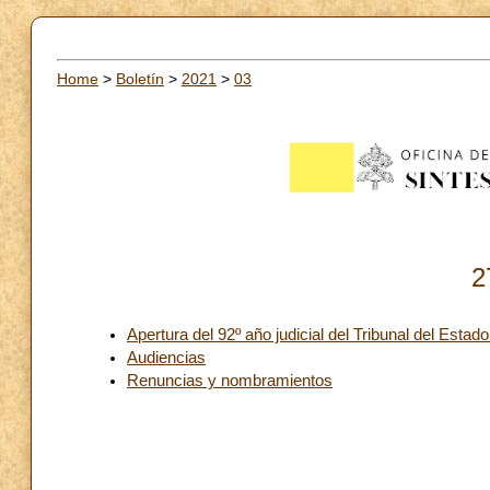
Home
>
Boletín
>
2021
>
03
2
Apertura del 92º año judicial del Tribunal del Estad
Audiencias
Renuncias y nombramientos