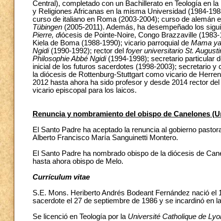
Central), completado con un Bachillerato en Teología en la
y Religiones Africanas en la misma Universidad (1984-1988
curso de italiano en Roma (2003-2004); curso de alemán e
Tübingen
(2005-2011). Además, ha desempeñado los siguie
Pierre, d
iócesis de Pointe-Noire, Congo Brazzaville (1983-
Kiela de Boma (1988-1990); vicario parroquial de
Mama ya
Ngidi
(1990-1992); rector del
foyer universitario
St. August
Philosophie Abbé Ngidi
(1994-1998); secretario particular
inicial de los futuros sacerdotes (1998-2003); secretario y
la diócesis de Rottenburg-Stuttgart como vicario de Herren
2012 hasta ahora ha sido profesor y desde 2014 rector de
vicario episcopal para los laicos.
Renuncia y nombramiento del obispo de Canelones (U
El Santo Padre ha aceptado la renuncia al gobierno pastor
Alberto Francisco María Sanguinetti Montero.
El Santo Padre ha nombrado obispo de la diócesis de Can
hasta ahora obispo de Melo.
Currículum vitae
S.E. Mons. Heriberto Andrés Bodeant Fernández nació el 1
sacerdote el 27 de septiembre de 1986 y se incardinó en l
Se licenció en Teología por la
Université Catholique de Ly