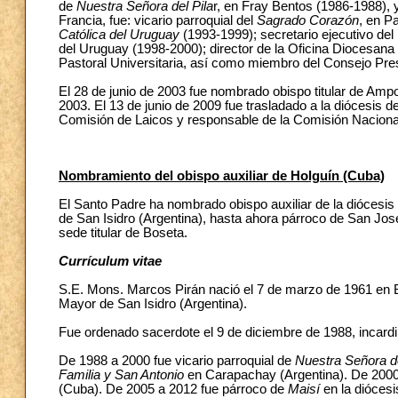
de
Nuestra Señora del Pila
r, en Fray Bentos (1986-1988),
Francia, fue: vicario parroquial del
Sagrado Corazón
, en P
Católica del Uruguay
(1993-1999); secretario ejecutivo de
del Uruguay (1998-2000); director de la Oficina Diocesan
Pastoral Universitaria, así como miembro del Consejo Pres
El 28 de junio de 2003 fue nombrado obispo titular de Ampo
2003. El 13 de junio de 2009 fue trasladado a la diócesis 
Comisión de Laicos y responsable de la Comisión Nacional
Nombramiento del obispo auxiliar de Holguín (Cuba)
El Santo Padre ha nombrado obispo auxiliar de la diócesis 
de San Isidro (Argentina), hasta ahora párroco de San José 
sede titular de Boseta.
Currículum vitae
S.E. Mons. Marcos Pirán nació el 7 de marzo de 1961 en Bu
Mayor de San Isidro (Argentina).
Fue ordenado sacerdote el 9 de diciembre de 1988, incardi
De 1988 a 2000 fue vicario parroquial de
Nuestra Señora d
Familia y San Antonio
en Carapachay (Argentina). De 2000 
(Cuba). De 2005 a 2012 fue párroco de
Maisí
en la dióce